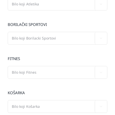

BORILAČKI SPORTOVI

FITNES

KOŠARKA
