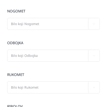
NOGOMET

ODBOJKA

RUKOMET

RIBOLOV