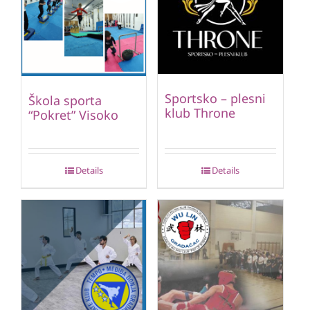
Sportsko – plesni
Škola sporta
klub Throne
“Pokret” Visoko
Details
Details