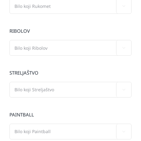

RIBOLOV

STRELJAŠTVO

PAINTBALL
