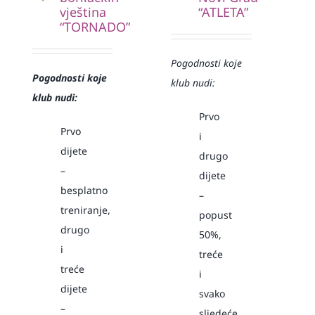
vještina
“ATLETA”
“TORNADO”
Pogodnosti koje
Pogodnosti koje
klub nudi:
klub nudi:
Prvo
Prvo
i
dijete
drugo
–
dijete
besplatno
–
treniranje,
popust
drugo
50%,
i
treće
treće
i
dijete
svako
–
sljedeće