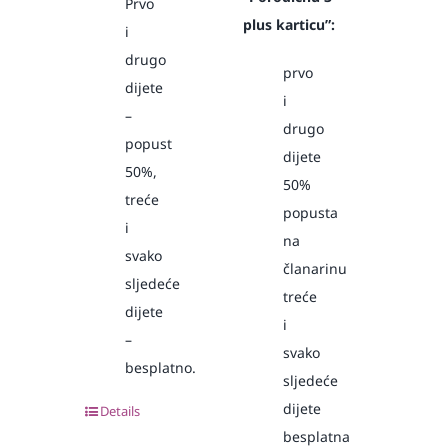
Prvo
plus karticu”:
i
drugo
prvo
dijete
i
–
drugo
popust
dijete
50%,
50%
treće
popusta
i
na
svako
članarinu
sljedeće
treće
dijete
i
–
svako
besplatno.
sljedeće
dijete
Details
besplatna