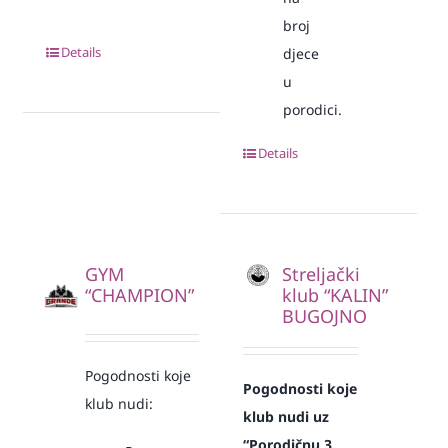
broj
Details
djece
u
porodici.
Details
GYM
Streljački
“CHAMPION”
klub “KALIN”
BUGOJNO
Pogodnosti koje
Pogodnosti koje
klub nudi:
klub nudi uz
“Porodičnu 3