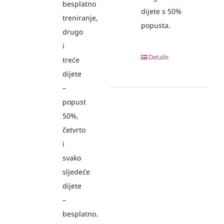
besplatno
dijete s 50%
treniranje,
popusta.
drugo
i
Details
treće
dijete
–
popust
50%,
četvrto
i
svako
sljedeće
dijete
–
besplatno.