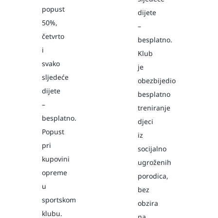
popust
dijete
50%,
–
četvrto
besplatno.
i
Klub
svako
je
sljedeće
obezbijedio
dijete
besplatno
–
treniranje
besplatno.
djeci
Popust
iz
pri
socijalno
kupovini
ugroženih
opreme
porodica,
u
bez
sportskom
obzira
klubu.
na