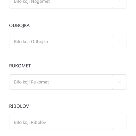

ODBOJKA

RUKOMET

RIBOLOV
