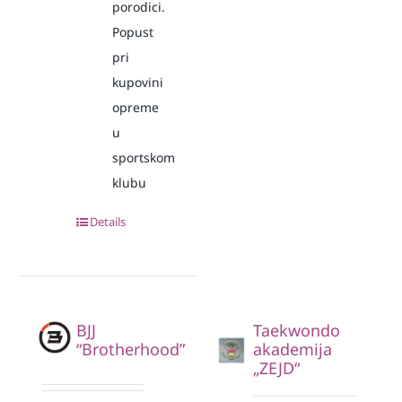
porodici.
Popust
pri
kupovini
opreme
u
sportskom
klubu
Details
BJJ
Taekwondo
“Brotherhood”
akademija
„ZEJD“