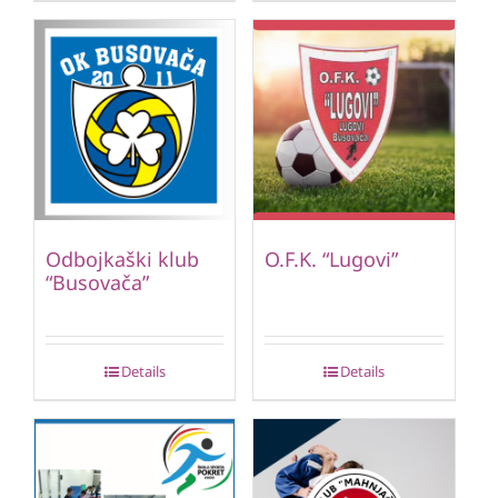
Odbojkaški klub
O.F.K. “Lugovi”
“Busovača”
Details
Details