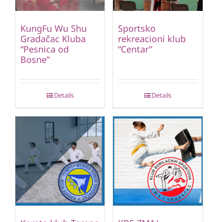
KungFu Wu Shu
Sportsko
Gradačac Kluba
rekreacioni klub
“Pesnica od
“Centar”
Bosne”
Details
Details