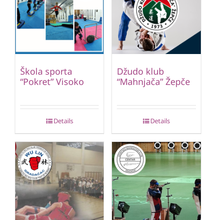
Škola sporta
Džudo klub
“Pokret” Visoko
“Mahnjača” Žepče
Details
Details