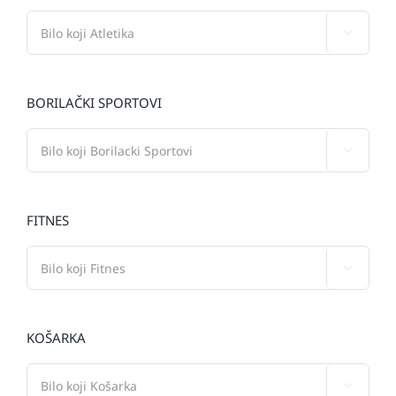

BORILAČKI SPORTOVI

FITNES

KOŠARKA
