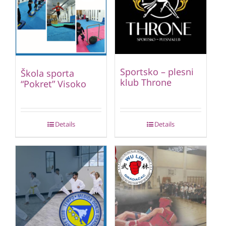
Sportsko – plesni
Škola sporta
klub Throne
“Pokret” Visoko
Details
Details