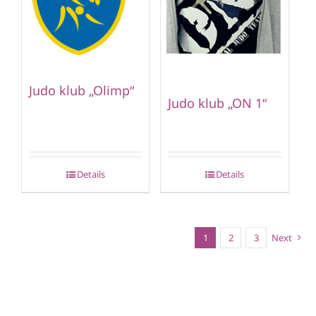
Judo klub „Olimp“
Judo klub „ON 1“
Details
Details
1
2
3
Next