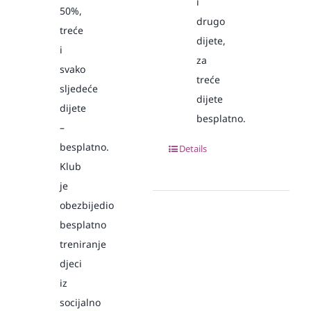
i
50%,
drugo
treće
dijete,
i
za
svako
treće
sljedeće
dijete
dijete
besplatno.
–
besplatno.
Details
Klub
je
obezbijedio
besplatno
treniranje
djeci
iz
socijalno