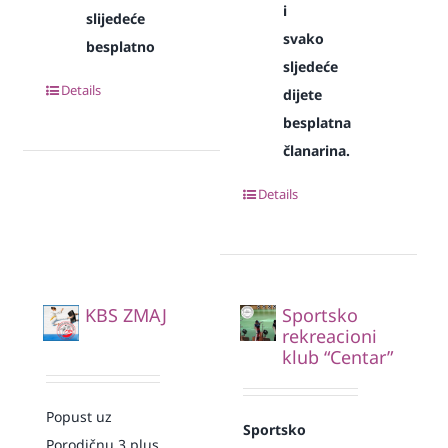
i
slijedeće
svako
besplatno
sljedeće
Details
dijete
besplatna
članarina.
Details
KBS ZMAJ
Sportsko
rekreacioni
klub “Centar”
Popust uz
Sportsko
Porodičnu 3 plus