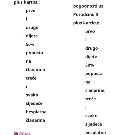
plus karticu:
pogodnosti uz
prvo
Porodčinu 3
i
plus karticu:
drugo
prvo
dijete
i
50%
drugo
popusta
dijete
na
50%
članarinu
popusta
treće
na
i
članarine,
svako
treće
sljedeće
i
besplatna
svako
članarina
sljedeće
besplatna
Details