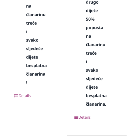
drugo
na
dijete
članarinu
50%
treće
popusta
i
na
svako
članarinu
sljedeće
treće
dijete
i
besplatna
svako
članarina
sljedeće
!
dijete
besplatna
Details
članarina.
Details