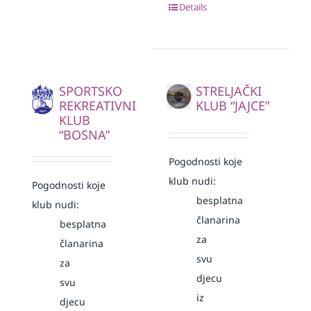
Details
SPORTSKO
STRELJAČKI
REKREATIVNI
KLUB “JAJCE”
KLUB
“BOSNA”
Pogodnosti koje
klub nudi:
Pogodnosti koje
besplatna
klub nudi:
članarina
besplatna
za
članarina
svu
za
djecu
svu
iz
djecu