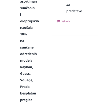
asortiman
za
sunčanih
predstave
i
dioptrijskih
Details
naočala
10%
na
sunčane
određenih
modela
RayBan,
Guess,
Vouage,
Prada
besplatan
pregled