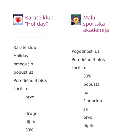
Karate klub
Mala
“Holiday”
sportska
akademija
Karate klub
Pogodnosti uz
Holiday
Porodičnu 3 plus
omogućio
karticu:
popust uz
50%
Porodičnu 3 plus
popusta
karticu:
na
prvo
članarinu
i
za
drugo
prvo
dijete
dijete
50%