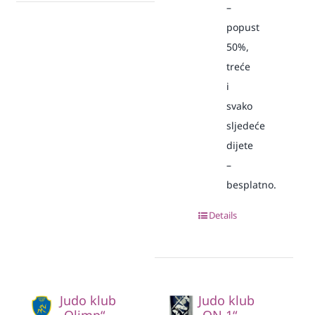
–
popust
50%,
treće
i
svako
sljedeće
dijete
–
besplatno.
Details
Judo klub
Judo klub
„Olimp“
„ON 1“