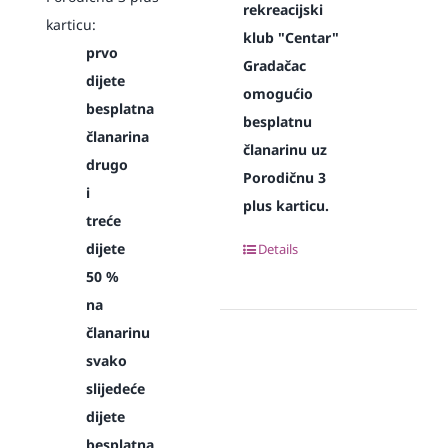
rekreacijski
karticu:
klub "Centar"
prvo
Gradačac
dijete
omogućio
besplatna
besplatnu
članarina
članarinu uz
drugo
Porodičnu 3
i
plus karticu.
treće
dijete
Details
50 %
na
članarinu
svako
slijedeće
dijete
besplatna