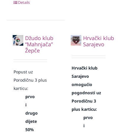
Details
Džudo klub
Hrvački klub
“Mahnjača”
Sarajevo
Žepče
Hrvački klub
Popust uz
Sarajevo
Porodičnu 3 plus
omogućio
karticu:
pogodnosti uz
prvo
Porodičnu 3
i
plus karticu:
drugo
prvo
dijete
i
50%