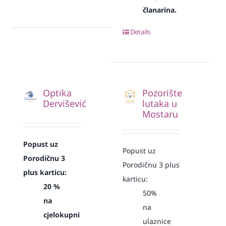
članarina.
Details
Optika
Pozorište
Dervišević
lutaka u
Mostaru
Popust uz
Popust uz
Porodičnu 3
Porodičnu 3 plus
plus karticu:
karticu:
20 %
50%
na
na
cjelokupni
ulaznice