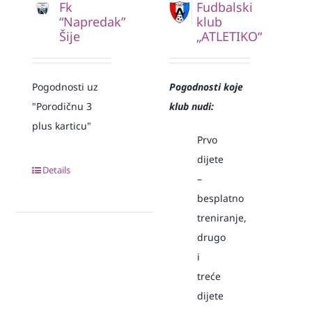
Fk
Fudbalski
“Napredak”
klub
Šije
„ATLETIKO“
Pogodnosti uz
Pogodnosti koje
"Porodičnu 3
klub nudi:
plus karticu"
Prvo
dijete
Details
–
besplatno
treniranje,
drugo
i
treće
dijete