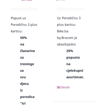
Popust uz
Uz Porodičnu 3
Porodičnu 3 plus
plus karticu
karticu:
Bike.ba
50%
by.Bracom je
na
obezbijedio:
članarine
20%
za
popusta
treninge
na
za
cjelokupni
svu
asortiman.
djecu
Details
iz
porodica
"tri