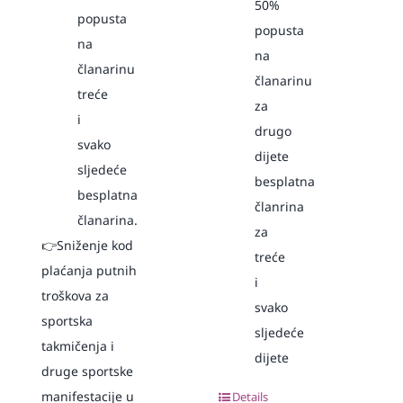
50%
popusta
popusta
na
na
članarinu
članarinu
treće
za
i
drugo
svako
dijete
sljedeće
besplatna
besplatna
članrina
članarina.
za
👉Sniženje kod
treće
plaćanja putnih
i
troškova za
svako
sportska
sljedeće
takmičenja i
dijete
druge sportske
manifestacije u
Details