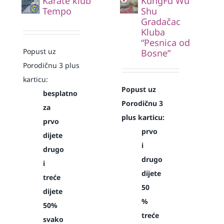
Karate klub
KungFu Wu
Tempo
Shu
Gradačac
Kluba
“Pesnica od
Popust uz
Bosne”
Porodičnu 3 plus
karticu:
Popust uz
besplatno
Porodičnu 3
za
plus karticu:
prvo
prvo
dijete
i
drugo
drugo
i
dijete
treće
50
dijete
%
50%
treće
svako