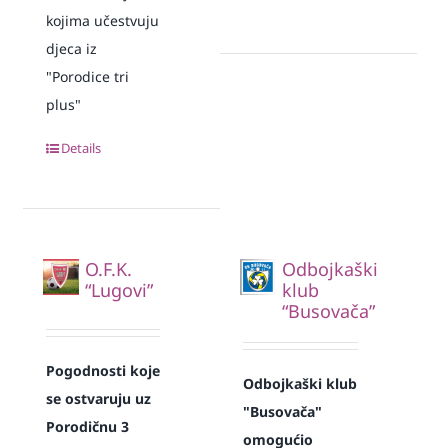
kojima učestvuju
djeca iz
"Porodice tri
plus"
Details
O.F.K.
Odbojkaški
“Lugovi”
klub
“Busovača”
Pogodnosti koje
Odbojkaški klub
se ostvaruju uz
"Busovača"
Porodičnu 3
omogućio