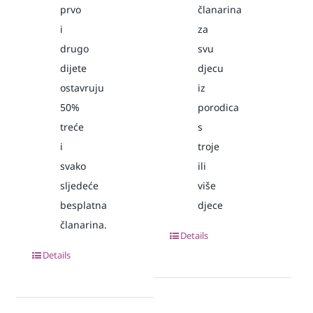
prvo
članarina
i
za
drugo
svu
dijete
djecu
ostavruju
iz
50%
porodica
treće
s
i
troje
svako
ili
sljedeće
više
besplatna
djece
članarina.
Details
Details