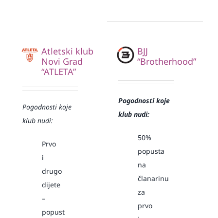
Atletski klub
BJJ
Novi Grad
“Brotherhood”
“ATLETA”
Pogodnosti koje
Pogodnosti koje
klub nudi:
klub nudi:
50%
Prvo
popusta
i
na
drugo
članarinu
dijete
za
–
prvo
popust