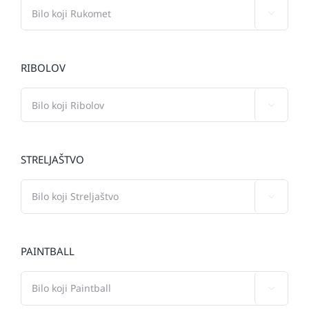

RIBOLOV

STRELJAŠTVO

PAINTBALL
