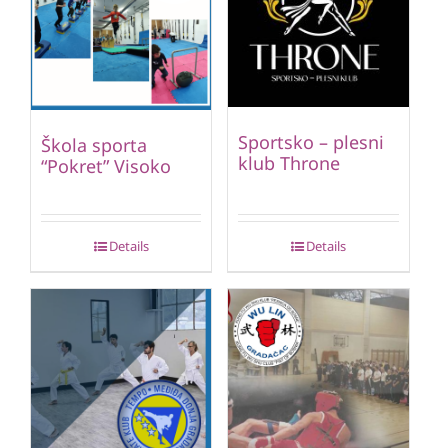
Sportsko – plesni
Škola sporta
klub Throne
“Pokret” Visoko
Details
Details