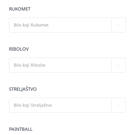
RUKOMET

RIBOLOV

STRELJAŠTVO

PAINTBALL