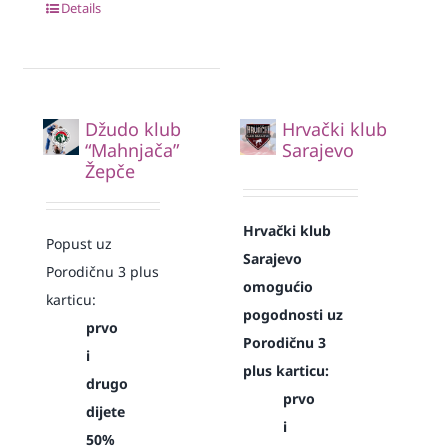
Details
Džudo klub
Hrvački klub
“Mahnjača”
Sarajevo
Žepče
Hrvački klub
Popust uz
Sarajevo
Porodičnu 3 plus
omogućio
karticu:
pogodnosti uz
prvo
Porodičnu 3
i
plus karticu:
drugo
prvo
dijete
i
50%