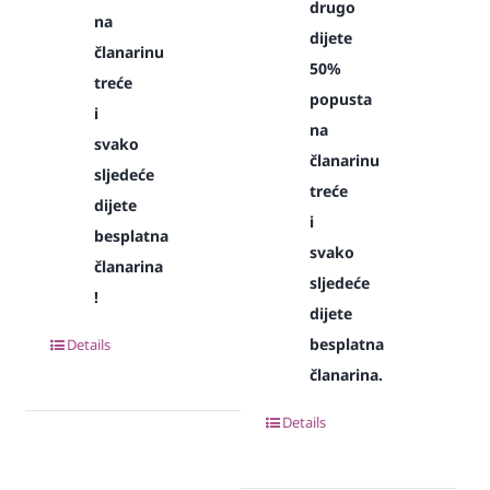
drugo
na
dijete
članarinu
50%
treće
popusta
i
na
svako
članarinu
sljedeće
treće
dijete
i
besplatna
svako
članarina
sljedeće
!
dijete
besplatna
Details
članarina.
Details