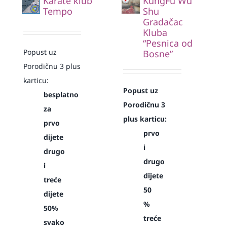
Karate klub
KungFu Wu
Tempo
Shu
Gradačac
Kluba
“Pesnica od
Popust uz
Bosne”
Porodičnu 3 plus
karticu:
Popust uz
besplatno
Porodičnu 3
za
plus karticu:
prvo
prvo
dijete
i
drugo
drugo
i
dijete
treće
50
dijete
%
50%
treće
svako