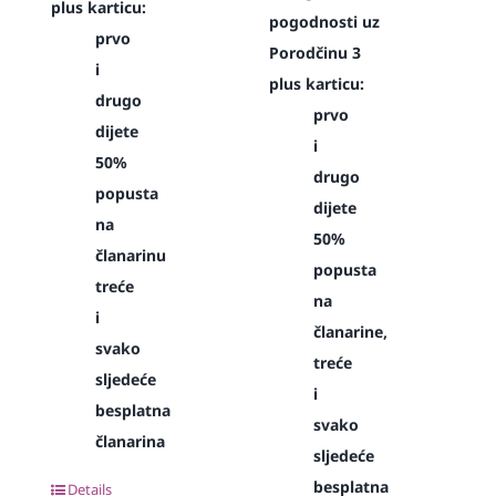
plus karticu:
pogodnosti uz
prvo
Porodčinu 3
i
plus karticu:
drugo
prvo
dijete
i
50%
drugo
popusta
dijete
na
50%
članarinu
popusta
treće
na
i
članarine,
svako
treće
sljedeće
i
besplatna
svako
članarina
sljedeće
besplatna
Details