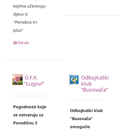
kojima učestvuju
djeca iz
"Porodice tri
plus"
Details
O.F.K.
Odbojkaški
“Lugovi”
klub
“Busovača”
Pogodnosti koje
Odbojkaški klub
se ostvaruju uz
"Busovača"
Porodičnu 3
omogućio