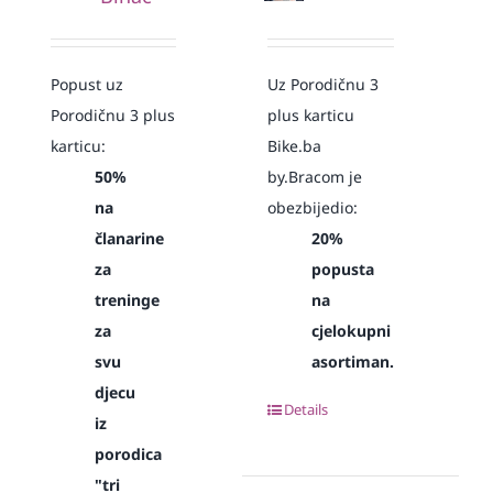
Popust uz
Uz Porodičnu 3
Porodičnu 3 plus
plus karticu
karticu:
Bike.ba
50%
by.Bracom je
na
obezbijedio:
članarine
20%
za
popusta
treninge
na
za
cjelokupni
svu
asortiman.
djecu
Details
iz
porodica
"tri