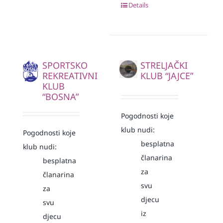
Details
SPORTSKO
STRELJAČKI
REKREATIVNI
KLUB “JAJCE”
KLUB
“BOSNA”
Pogodnosti koje
klub nudi:
Pogodnosti koje
besplatna
klub nudi:
članarina
besplatna
za
članarina
svu
za
djecu
svu
iz
djecu