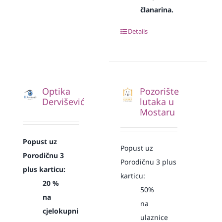
članarina.
Details
Optika
Pozorište
Dervišević
lutaka u
Mostaru
Popust uz
Popust uz
Porodičnu 3
Porodičnu 3 plus
plus karticu:
karticu:
20 %
50%
na
na
cjelokupni
ulaznice