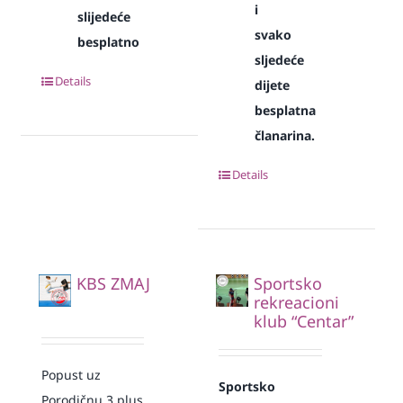
i
slijedeće
svako
besplatno
sljedeće
Details
dijete
besplatna
članarina.
Details
KBS ZMAJ
Sportsko
rekreacioni
klub “Centar”
Popust uz
Sportsko
Porodičnu 3 plus