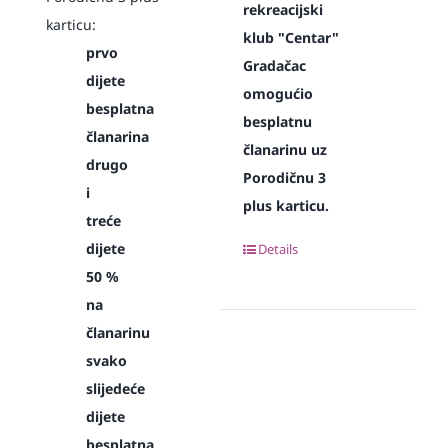
rekreacijski
karticu:
klub "Centar"
prvo
Gradačac
dijete
omogućio
besplatna
besplatnu
članarina
članarinu uz
drugo
Porodičnu 3
i
plus karticu.
treće
dijete
Details
50 %
na
članarinu
svako
slijedeće
dijete
besplatna