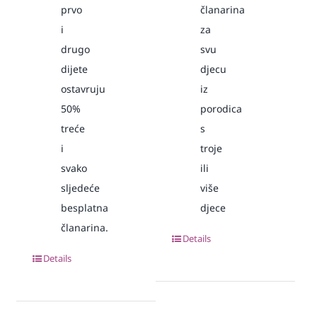
prvo
članarina
i
za
drugo
svu
dijete
djecu
ostavruju
iz
50%
porodica
treće
s
i
troje
svako
ili
sljedeće
više
besplatna
djece
članarina.
Details
Details