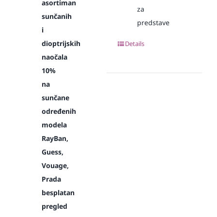
asortiman
za
sunčanih
predstave
i
dioptrijskih
Details
naočala
10%
na
sunčane
određenih
modela
RayBan,
Guess,
Vouage,
Prada
besplatan
pregled