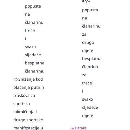
50%
popusta
popusta
na
na
članarinu
članarinu
treće
za
i
drugo
svako
dijete
sljedeće
besplatna
besplatna
članrina
članarina.
za
👉Sniženje kod
treće
plaćanja putnih
i
troškova za
svako
sportska
sljedeće
takmičenja i
dijete
druge sportske
manifestacije u
Details