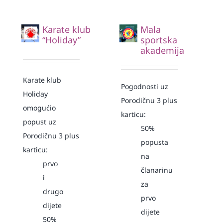
Karate klub
Mala
“Holiday”
sportska
akademija
Karate klub
Pogodnosti uz
Holiday
Porodičnu 3 plus
omogućio
karticu:
popust uz
50%
Porodičnu 3 plus
popusta
karticu:
na
prvo
članarinu
i
za
drugo
prvo
dijete
dijete
50%