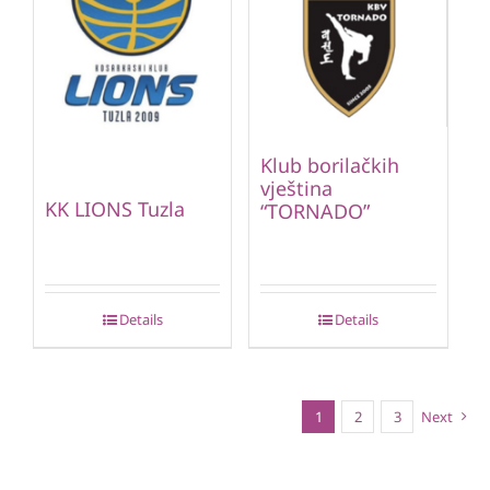
Klub borilačkih
vještina
KK LIONS Tuzla
“TORNADO”
Details
Details
1
2
3
Next