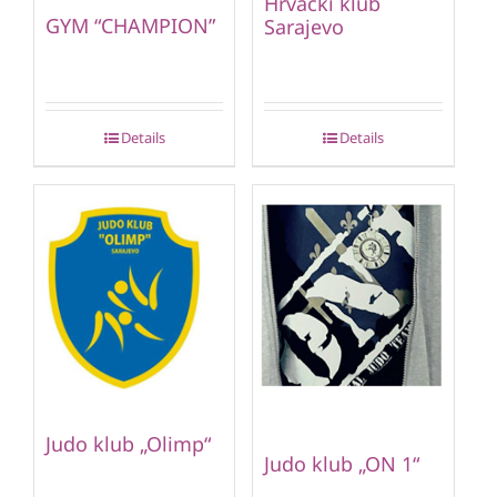
Hrvački klub
GYM “CHAMPION”
Sarajevo
Details
Details
Judo klub „Olimp“
Judo klub „ON 1“