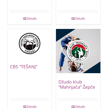
Details
Details
CBS “TEŠANJ”
Džudo klub
“Mahnjača” Žepče
Details
Details