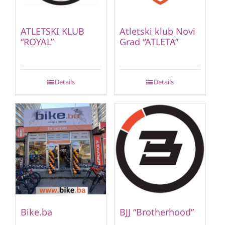
ATLETSKI KLUB
Atletski klub Novi
“ROYAL”
Grad “ATLETA”
Details
Details
Bike.ba
BJJ “Brotherhood”