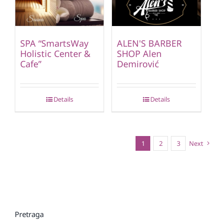
SPA “SmartsWay
ALEN'S BARBER
Holistic Center &
SHOP Alen
Cafe”
Demirović
Details
Details
1
2
3
Next
Pretraga