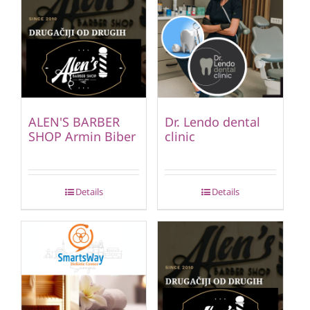
ALEN'S BARBER
Dr. Lendo dental
SHOP Armin Biber
clinic
Details
Details