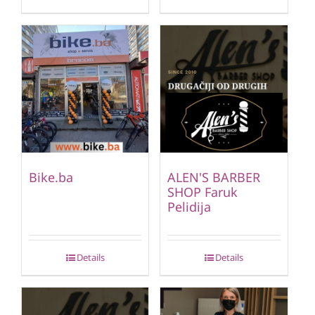
Bike.ba
ALEN'S BARBER
SHOP Faruk
Pelidija
Details
Details