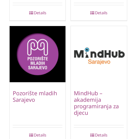
Details
Details
Pozorište mladih
MindHub –
Sarajevo
akademija
programiranja za
djecu
Details
Details