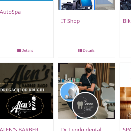
AutoSpa
IT Shop
Bik
Details
Details
ALEN'S BARBER
Dr. Lendo dental
SP