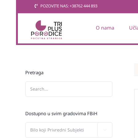
Skip
POZOVITE NAS: +38762 444 893
to
content
O nama
Učl
Pretraga
Dostupno u svim gradovima FBiH
