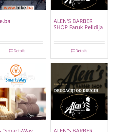
e.ba
ALEN'S BARBER
SHOP Faruk Pelidija
Details
Details
A “SmartsWay
ALEN'S BARBER