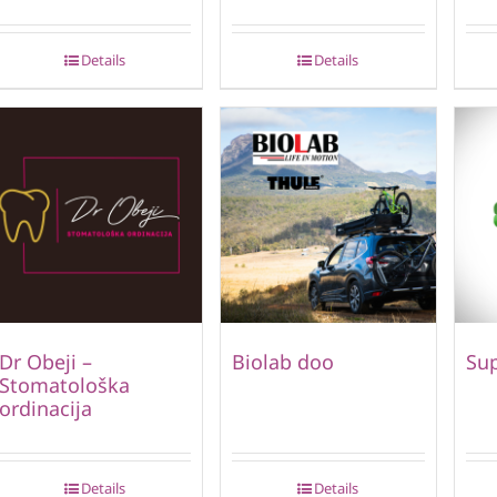
Details
Details
Dr Obeji –
Biolab doo
Su
Stomatološka
ordinacija
Details
Details