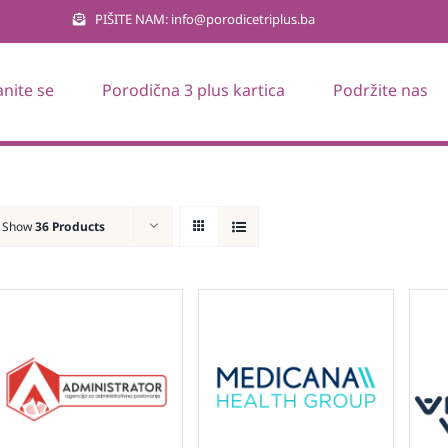
PIŠITE NAM: info@porodicetriplus.ba
anite se
Porodična 3 plus kartica
Podržite nas
Show
36 Products