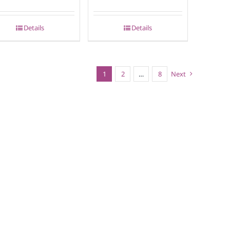
Details
Details
1
2
…
8
Next