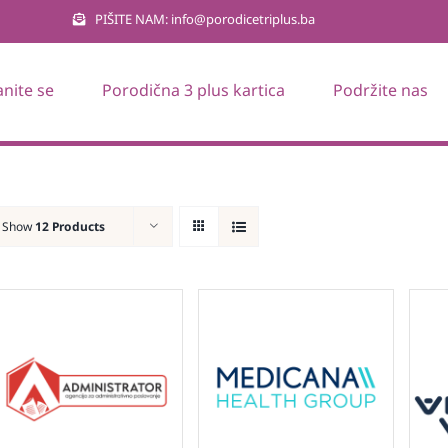
PIŠITE NAM: info@porodicetriplus.ba
anite se
Porodična 3 plus kartica
Podržite nas
Show
12 Products