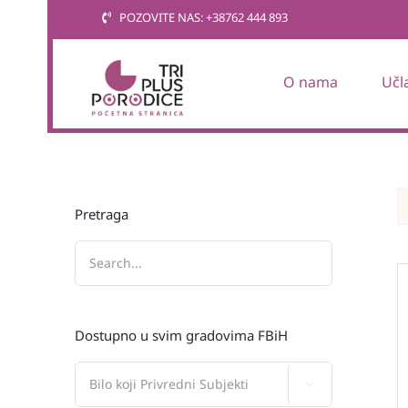
Skip
POZOVITE NAS: +38762 444 893
to
content
O nama
Učl
Pretraga
Dostupno u svim gradovima FBiH
