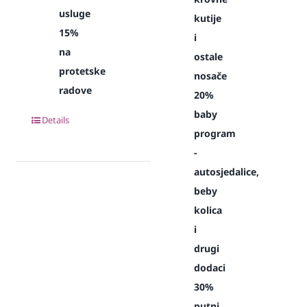
usluge
kutije
15%
i
na
ostale
protetske
nosače
radove
20%
baby
Details
program
-
autosjedalice,
beby
kolica
i
drugi
dodaci
30%
putni