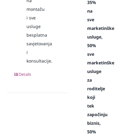
na
35%
montažu
na
i sve
sve
usluge
marketinške
besplatna
usluge,
savjetovanja
50%
i
sve
konsultacije.
marketinške
usluge
Details
za
roditelje
koji
tek
započinju
biznis,
50%