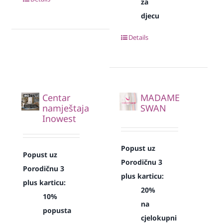
za
djecu
Details
Centar
MADAME
namještaja
SWAN
Inowest
Popust uz
Popust uz
Porodičnu 3
Porodičnu 3
plus karticu:
plus karticu:
20%
10%
na
popusta
cjelokupni