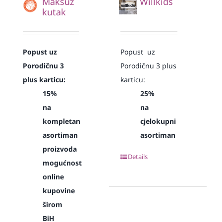
Maksuz
Willkids
kutak
Popust uz
Popust uz
Porodičnu 3
Porodičnu 3 plus
plus karticu:
karticu:
15%
25%
na
na
kompletan
cjelokupni
asortiman
asortiman
proizvoda
Details
mogućnost
online
kupovine
širom
BiH