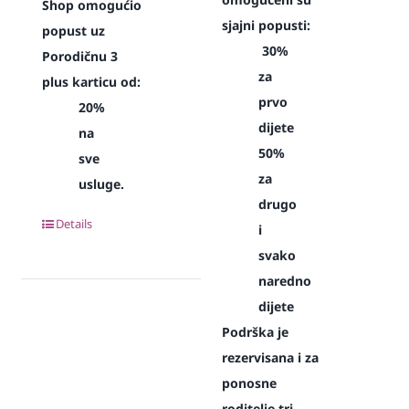
Shop omogućio
sjajni popusti:
popust uz
30%
Porodičnu 3
za
plus karticu od:
prvo
20%
dijete
na
50%
sve
za
usluge.
drugo
Details
i
svako
naredno
dijete
Podrška je
rezervisana i za
ponosne
roditelje tri