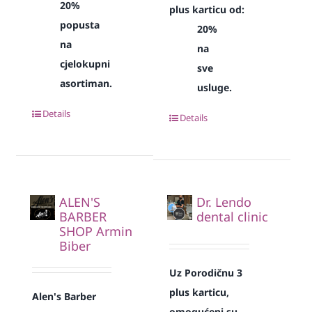
20%
plus karticu od:
popusta
20%
na
na
cjelokupni
sve
asortiman.
usluge.
Details
Details
ALEN'S
Dr. Lendo
BARBER
dental clinic
SHOP Armin
Biber
Uz Porodičnu 3
plus karticu,
Alen's Barber
omogućeni su