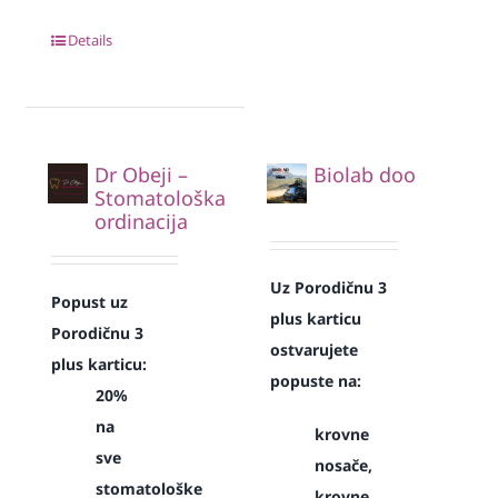
Details
Dr Obeji –
Biolab doo
Stomatološka
ordinacija
Uz Porodičnu 3
Popust uz
plus karticu
Porodičnu 3
ostvarujete
plus karticu:
popuste na:
20%
na
krovne
sve
nosače,
stomatološke
krovne