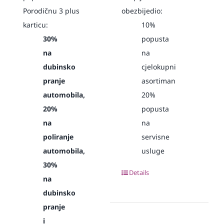
Porodičnu 3 plus
obezbijedio:
karticu:
10%
30%
popusta
na
na
dubinsko
cjelokupni
pranje
asortiman
automobila,
20%
20%
popusta
na
na
poliranje
servisne
automobila,
usluge
30%
Details
na
dubinsko
pranje
i