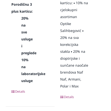
karticu: ▪️ 10% na
Porodičnu 3
cjelokupni
plus karticu:
asortiman
20%
Optike
na
Salihbegović ▪️
sve
20% na sva
usluge
korekcijska
i
stakla ▪️ 20% na
preglede
dioptrijske i
10%
sunčane naočale
na
brendova Naf
laboratorijske
Naf, Armani,
usluge
Polar i Max
Details
Details