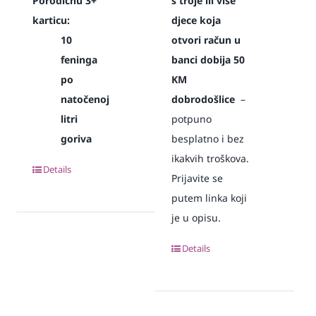
Porodičnu 3+
s troje ili više
karticu:
djece koja
10
otvori račun u
feninga
banci dobija 50
po
KM
natočenoj
dobrodošlice
–
litri
potpuno
goriva
besplatno i bez
ikakvih troškova.
Details
Prijavite se
putem linka koji
je u opisu.
Details