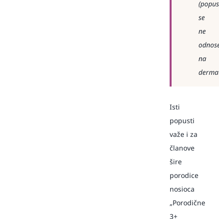
(popus
se
ne
odnos
na
dermat
Isti
popusti
važe i za
članove
šire
porodice
nosioca
„Porodične
3+