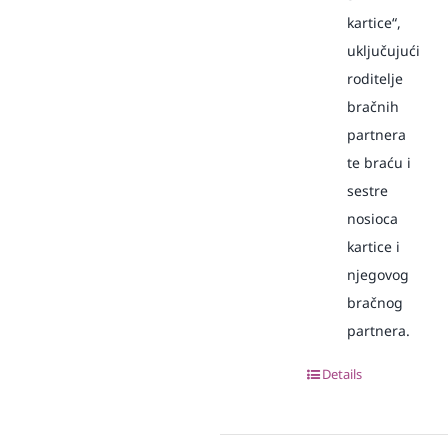
kartice“,
uključujući
roditelje
bračnih
partnera
te braću i
sestre
nosioca
kartice i
njegovog
bračnog
partnera.
Details