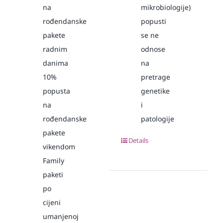
na
mikrobiologije)
rođendanske
popusti
pakete
se ne
radnim
odnose
danima
na
10%
pretrage
popusta
genetike
na
i
rođendanske
patologije
pakete
Details
vikendom
Family
paketi
po
cijeni
umanjenoj