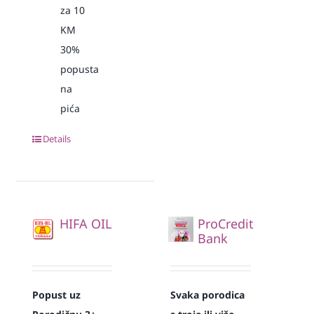
za 10
KM
30%
popusta
na
pića
Details
HIFA OIL
ProCredit
Bank
Popust uz
Svaka
porodica