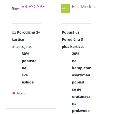
VR ESCAPE
Eco Medico
Uz
Porodičnu 3+
Popust uz
karticu
Porodičnu 3
ostvarujete:
plus karticu:
30%
20%
popusta
na
na
kompletan
sve
asortiman
usluge
!
popust
se ne
Details
uračunava
na
proizvode