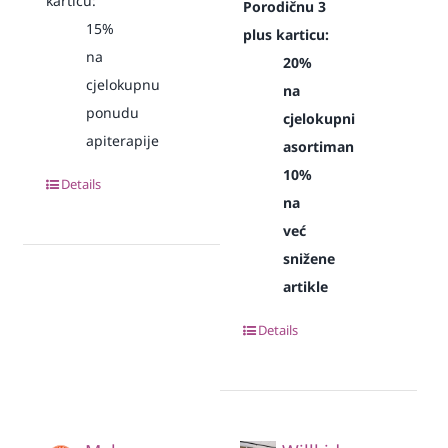
karticu:
Porodičnu 3
15%
plus karticu:
na
20%
cjelokupnu
na
ponudu
cjelokupni
apiterapije
asortiman
10%
Details
na
već
snižene
artikle
Details