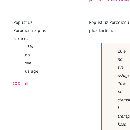
Popust uz
Popust uz Porodičnu
Porodičnu 3 plus
plus karticu:
karticu:
15%
20%
na
na
sve
sve
usluge
usluge
10%
Details
na
stomat
i
transp
kose