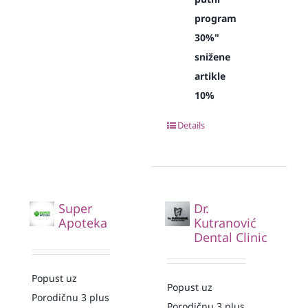
program
30%"
snižene
artikle
10%
Details
Super
Dr.
Apoteka
Kutranović
Dental Clinic
Popust uz
Popust uz
Porodičnu 3 plus
Porodičnu 3 plus