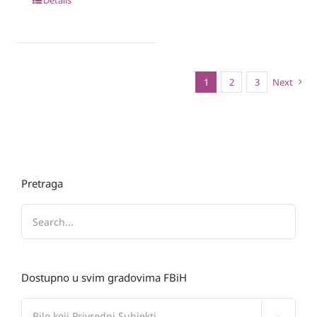
1
2
3
Next
Pretraga
Dostupno u svim gradovima FBiH
