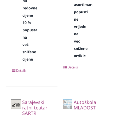
na
asortiman
redovne
popusti
cijene
ne
10 %
vrijede
popusta
na
na
već
već
snižene
snižene
artikle
cijene
Details
Details
Sarajevski
Autoškola
ratni teatar
MLADOST
SARTR