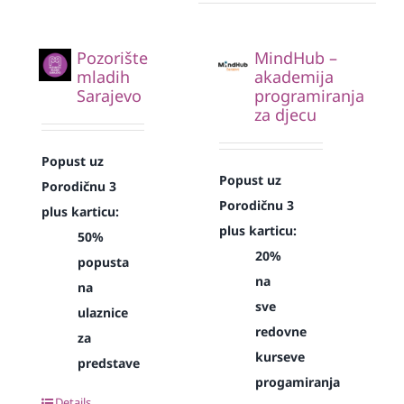
Pozorište
MindHub –
mladih
akademija
Sarajevo
programiranja
za djecu
Popust uz
Popust uz
Porodičnu 3
Porodičnu 3
plus karticu:
plus karticu:
50%
20%
popusta
na
na
sve
ulaznice
redovne
za
kurseve
predstave
progamiranja
Details