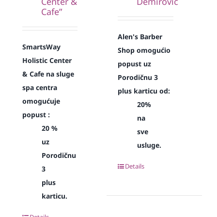
Center &
Demirović
Cafe”
Alen's Barber
SmartsWay
Shop omogućio
Holistic Center
popust uz
& Cafe na sluge
Porodičnu 3
spa centra
plus karticu od:
omogućuje
20%
popust :
na
20 %
sve
uz
usluge.
Porodičnu
Details
3
plus
karticu.
Details