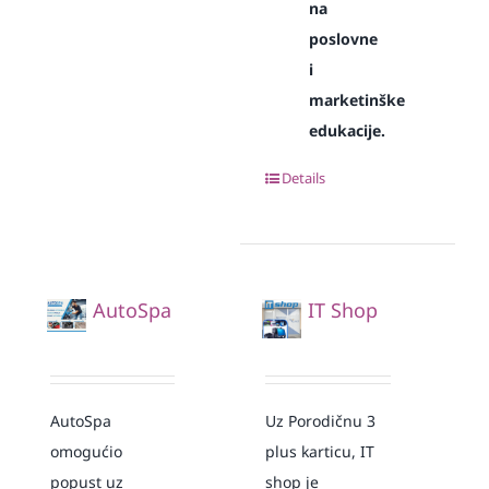
na
poslovne
i
marketinške
edukacije.
Details
AutoSpa
IT Shop
AutoSpa
Uz Porodičnu 3
omogućio
plus karticu, IT
popust uz
shop je