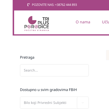
Skip
POZOVITE NAS: +38762 444 893
to
content
O nama
Učl
Pretraga
Dostupno u svim gradovima FBiH
