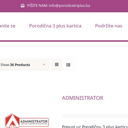
PIŠITE NAM: info@porodicetriplus.ba
anite se
Porodična 3 plus kartica
Podržite nas
Show
36 Products
ADMINISTRATOR
Popust uz Porodičnu 3 plus karticu