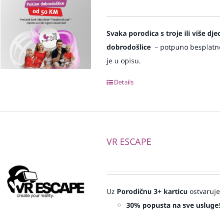
Svaka
porodica s troje ili više d
dobrodošlice
– potpuno besplatno i
je u opisu.
Details
VR ESCAPE
Uz
Porodičnu 3+ karticu
ostvaruje
30% popusta na sve usluge