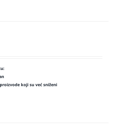
cu:
man
roizvode koji su već sniženi