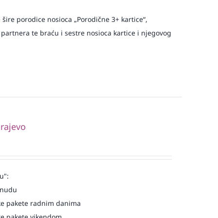
e šire porodice nosioca „Porodične 3+ kartice“,
 partnera te braću i sestre nosioca kartice i njegovog
rajevo
u":
onudu
e pakete radnim danima
e pakete vikendom