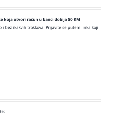
jece koja otvori račun u banci dobija 50 KM
 bez ikakvih troškova. Prijavite se putem linka koji
te:
!