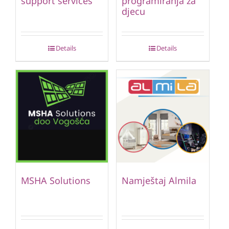
support services
programiranja za
djecu
Details
Details
MSHA Solutions
Namještaj Almila