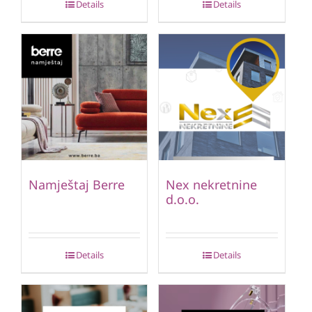
Details
Details
Namještaj Berre
Nex nekretnine
d.o.o.
Details
Details