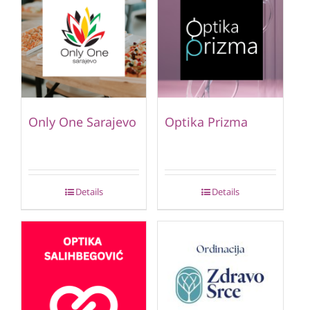
Only One Sarajevo
Optika Prizma
Details
Details