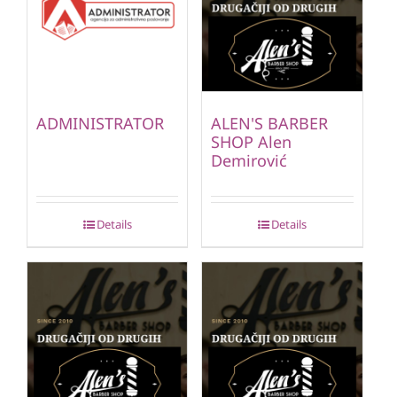
ADMINISTRATOR
ALEN'S BARBER
SHOP Alen
Demirović
Details
Details