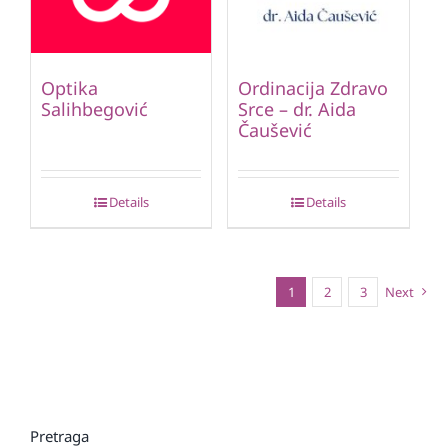
Optika
Ordinacija Zdravo
Salihbegović
Srce – dr. Aida
Čaušević
Details
Details
1
2
3
Next
Pretraga