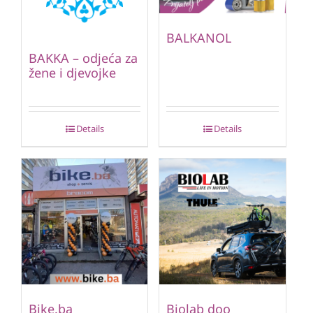
BALKANOL
BAKKA – odjeća za
žene i djevojke
Details
Details
Bike.ba
Biolab doo