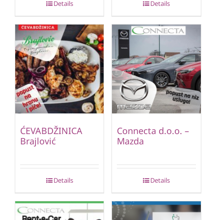
Details
Details
ĆEVABDŽINICA
Connecta d.o.o. –
Brajlović
Mazda
Details
Details