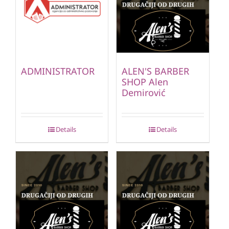
ADMINISTRATOR
ALEN'S BARBER
SHOP Alen
Demirović
Details
Details