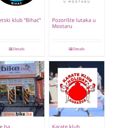
etski klub “Bihać”
Pozorište lutaka u
Mostaru
Details
Details
e.ba
Karate klub