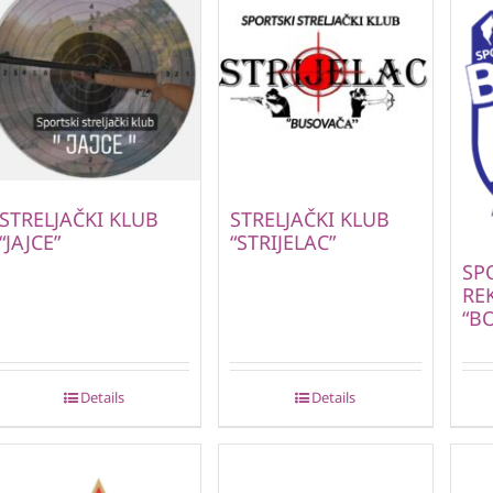
STRELJAČKI KLUB
STRELJAČKI KLUB
“JAJCE”
“STRIJELAC”
SP
RE
“B
Details
Details