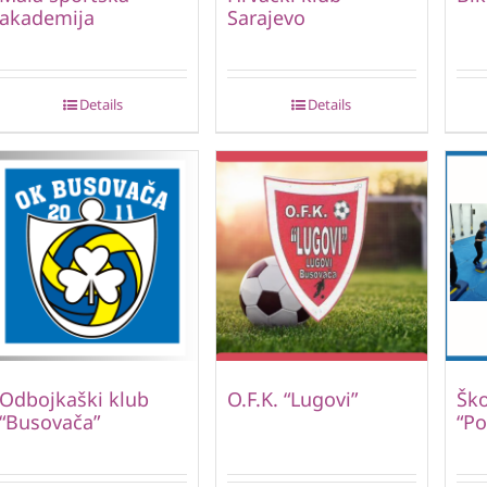
akademija
Sarajevo
Details
Details
Odbojkaški klub
O.F.K. “Lugovi”
Ško
“Busovača”
“Po