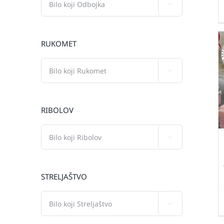

RUKOMET

RIBOLOV

STRELJAŠTVO
