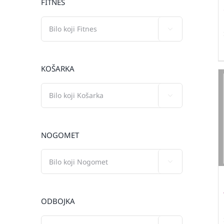
FITNES

KOŠARKA

NOGOMET

ODBOJKA