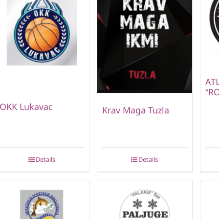
AT
“RO
OKK Lukavac
Krav Maga Tuzla
Details
Details