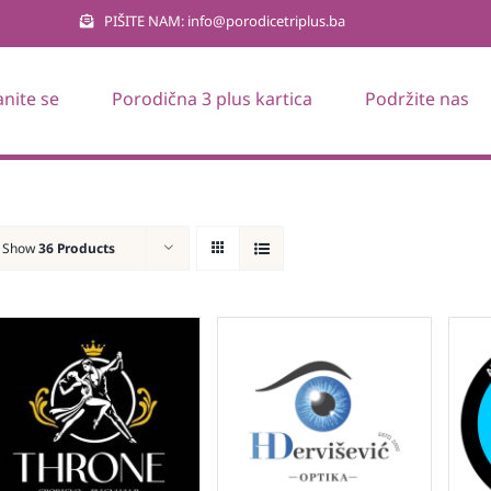
PIŠITE NAM: info@porodicetriplus.ba
anite se
Porodična 3 plus kartica
Podržite nas
Show
36 Products