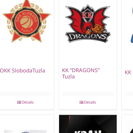
KK “DRAGONS”
OKK SlobodaTuzla
KK 
Tuzla
Details
Details