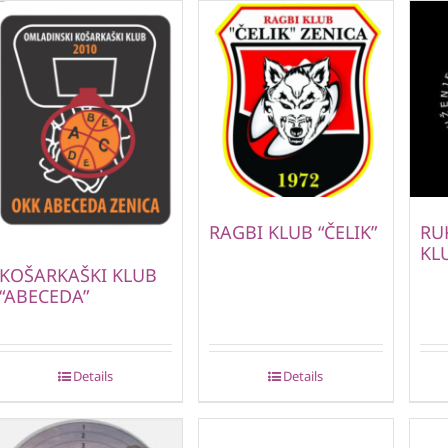
RAGBI KLUB “ČELIK”
RU
KL
KOŠARKAŠKI KLUB
“ABECEDA”
Details
Details