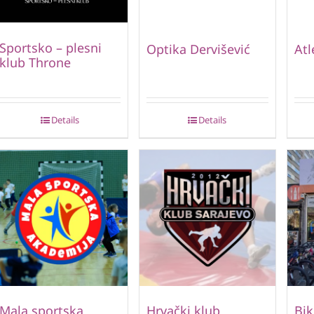
Sportsko – plesni
Optika Dervišević
Atl
klub Throne
Details
Details
Mala sportska
Hrvački klub
Bik