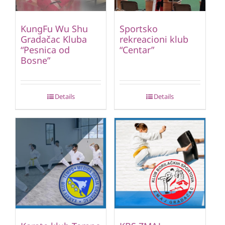
KungFu Wu Shu
Sportsko
Gradačac Kluba
rekreacioni klub
“Pesnica od
“Centar”
Bosne”
Details
Details