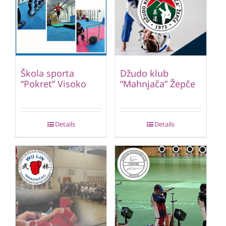
Škola sporta
Džudo klub
“Pokret” Visoko
“Mahnjača” Žepče
Details
Details