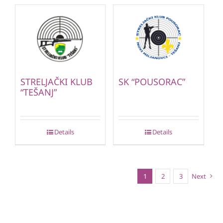
STRELJAČKI KLUB
SK “POUSORAC”
“TEŠANJ”
Details
Details
1
2
3
Next