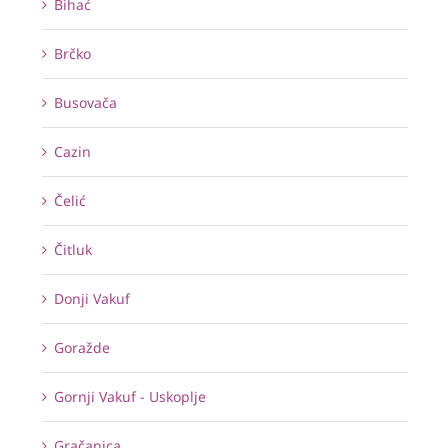
Bihać
Brčko
Busovača
Cazin
Čelić
Čitluk
Donji Vakuf
Goražde
Gornji Vakuf - Uskoplje
Gračanica