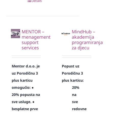
Details
MENTOR –
MindHub –
menagement
akademija
support
programiranja
services
za djecu
Mentor d.o.o. je
Popust uz
uz Porodičnu 3
Porodičnu 3
plus karticu
plus karticu:
omogućio:
●
20%
20% popusta na
na
sve usluge.
●
sve
besplatne prve
redovne