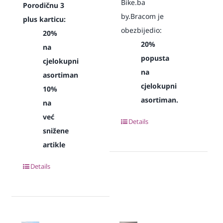
Bike.ba
Porodičnu 3
by.Bracom je
plus karticu:
obezbijedio:
20%
20%
na
popusta
cjelokupni
na
asortiman
cjelokupni
10%
asortiman.
na
već
Details
snižene
artikle
Details