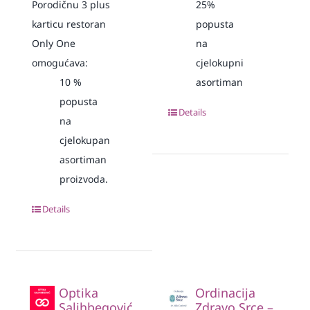
Porodičnu 3 plus
25%
karticu restoran
popusta
Only One
na
omogućava:
cjelokupni
10
%
asortiman
popusta
Details
na
cjelokupan
asortiman
proizvoda.
Details
Optika
Ordinacija
Salihbegović
Zdravo Srce –