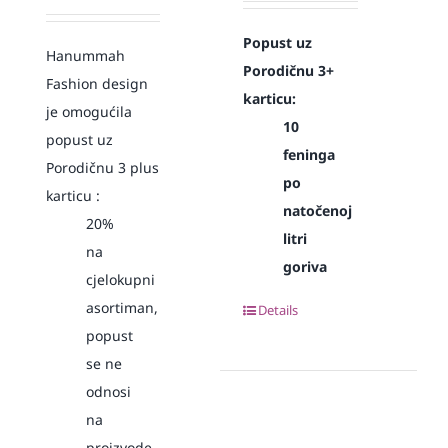
Popust uz
Hanummah
Porodičnu 3+
Fashion design
karticu:
je omogućila
10
popust uz
feninga
Porodičnu 3 plus
po
karticu :
natočenoj
20%
litri
na
goriva
cjelokupni
asortiman,
Details
popust
se ne
odnosi
na
proizvode