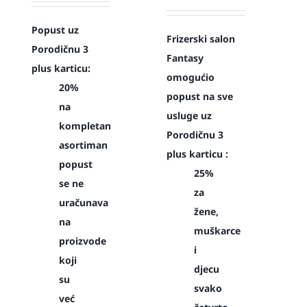
Popust uz
Frizerski salon
Porodičnu 3
Fantasy
plus karticu:
omogućio
20%
popust na sve
na
usluge uz
kompletan
Porodičnu 3
asortiman
plus karticu :
popust
25%
se ne
za
uračunava
žene,
na
muškarce
proizvode
i
koji
djecu
su
svako
već