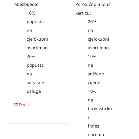
obezbijedio:
Porodičnu 3 plus
10%
karticu:
popusta
20%
na
na
cjelokupni
cjelokupni
asortiman
asortiman
20%
10%
popusta
na
na
snižene
servisne
cijene
usluge
10%
na
Details
biciklističku
i
fitnes
opremu