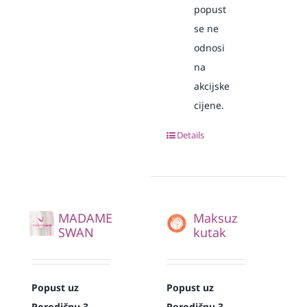
popust
se ne
odnosi
na
akcijske
cijene.
Details
MADAME
Maksuz
SWAN
kutak
Popust uz
Popust uz
Porodičnu 3
Porodičnu 3