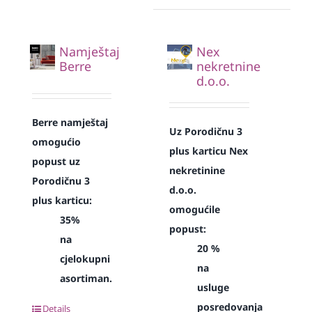
Namještaj
Nex
Berre
nekretnine
d.o.o.
Berre namještaj
Uz Porodičnu 3
omogućio
plus karticu Nex
popust uz
nekretinine
Porodičnu 3
d.o.o.
plus karticu:
omogućile
35%
popust:
na
20 %
cjelokupni
na
asortiman.
usluge
posredovanja
Details