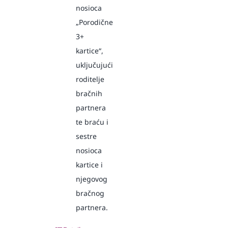
nosioca
„Porodične
3+
kartice“,
uključujući
roditelje
bračnih
partnera
te braću i
sestre
nosioca
kartice i
njegovog
bračnog
partnera.