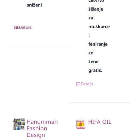
četvrto
sniženi
šišanje
za
muškarce
Details
i
feniranje
ze
žene
gratis.
Details
Hanummah
HIFA OIL
Fashion
Design