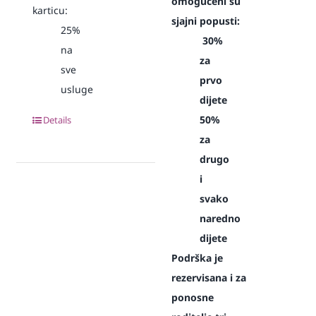
omogućeni su
karticu:
sjajni popusti:
25%
30%
na
za
sve
prvo
usluge
dijete
50%
Details
za
drugo
i
svako
naredno
dijete
Podrška je
rezervisana i za
ponosne