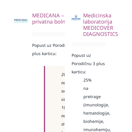
MEDICANA –
Medicinska
privatna bolnica
laboratorija
MEDICOVER
DIAGNOSTICS
Popust uz Porodičnu 3
plus karticu:
Popust uz
Porodičnu 3 plus
karticu:
20%
25%
na
na
sve
pretrage
usluge
(imunologije,
10%
hematologije,
na
biohemije,
stomatologiju
imunohemiju,