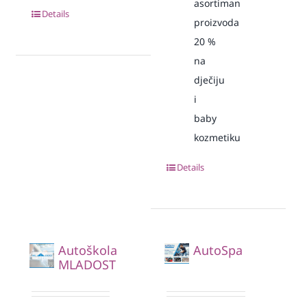
asortiman
Details
proizvoda
20
%
na
dječiju
i
baby
kozmetiku
Details
Autoškola
AutoSpa
MLADOST