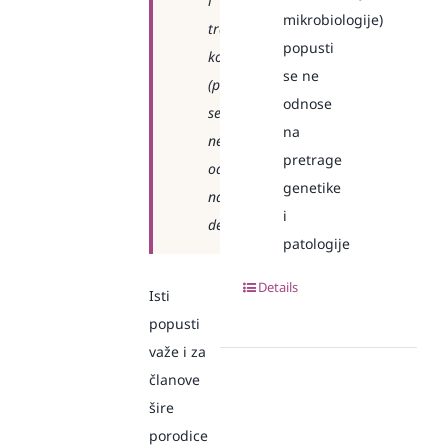
i
mikrobiologije)
transplataciju
popusti
kose
se ne
(popusti
odnose
se
na
ne
pretrage
odnose
genetike
na
i
dermatologiju)
patologije
Details
Isti
popusti
važe i za
članove
šire
porodice