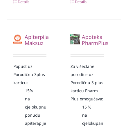
Details
Details
Apiterpija
Apoteka
Maksuz
PharmPlus
Popust uz
Za višečlane
Porodičnu 3plus
porodice uz
karticu:
Porodičnu 3 plus
15%
karticu Pharm
na
Plus omogućava:
cjelokupnu
15
%
ponudu
na
apiterapije
cjelokupan