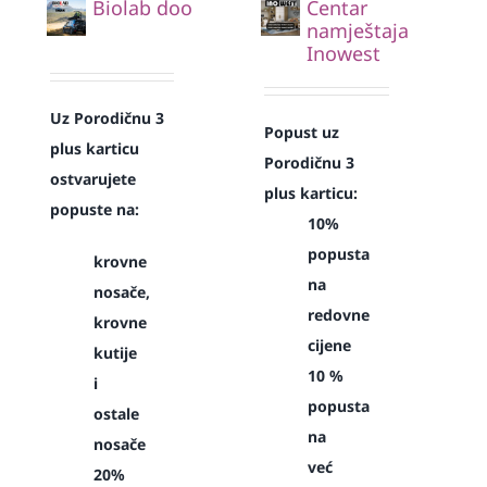
Biolab doo
Centar
namještaja
Inowest
Uz Porodičnu 3
Popust uz
plus karticu
Porodičnu 3
ostvarujete
plus karticu:
popuste na:
10%
popusta
krovne
na
nosače,
redovne
krovne
cijene
kutije
10 %
i
popusta
ostale
na
nosače
već
20%