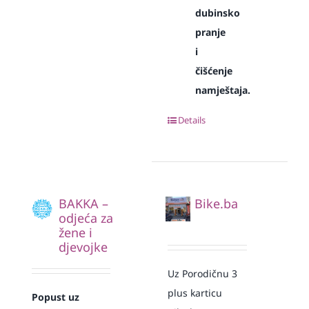
dubinsko
pranje
i
čišćenje
namještaja.
Details
BAKKA –
Bike.ba
odjeća za
žene i
djevojke
Uz Porodičnu 3
plus karticu
Popust uz