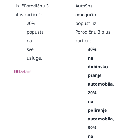
Uz "Porodičnu 3
AutoSpa
plus karticu":
omogućio
20%
popust uz
popusta
Porodičnu 3 plus
na
karticu:
sve
30%
usluge.
na
dubinsko
Details
pranje
automobila,
20%
na
poliranje
automobila,
30%
na