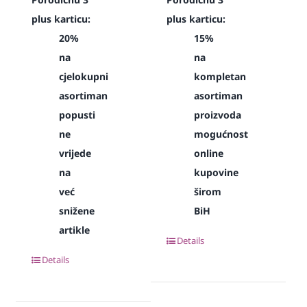
plus karticu:
plus karticu:
20%
15%
na
na
cjelokupni
kompletan
asortiman
asortiman
popusti
proizvoda
ne
mogućnost
vrijede
online
na
kupovine
već
širom
snižene
BiH
artikle
Details
Details