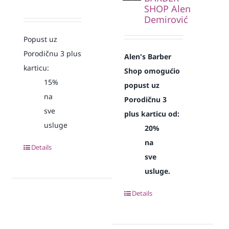
SHOP Alen
Demirović
Popust uz
Porodičnu 3 plus
Alen's Barber
karticu:
Shop omogućio
15%
popust uz
na
Porodičnu 3
sve
plus karticu od:
usluge
20%
na
Details
sve
usluge.
Details