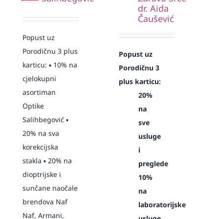
dr. Aida
Čaušević
Popust uz
Porodičnu 3 plus
Popust uz
karticu: ▪️ 10% na
Porodičnu 3
cjelokupni
plus karticu:
asortiman
20%
Optike
na
Salihbegović ▪️
sve
20% na sva
usluge
korekcijska
i
stakla ▪️ 20% na
preglede
dioptrijske i
10%
sunčane naočale
na
brendova Naf
laboratorijske
Naf, Armani,
usluge