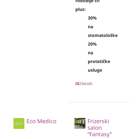
roditelje tri
plus:
30%
na
stomatološke
20%
na
protetičke
usluge
Details
Eco Medico
Frizerski
salon
“Fantasy”