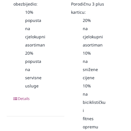
obezbijedio:
Porodičnu 3 plus
10%
karticu:
popusta
20%
na
na
cjelokupni
cjelokupni
asortiman
asortiman
20%
10%
popusta
na
na
snižene
servisne
cijene
usluge
10%
na
Details
biciklističku
i
fitnes
opremu