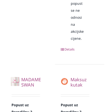
popust
se ne
odnosi
na
akcijske
cijene.
Details
MADAME
Maksuz
SWAN
kutak
Popust uz
Popust uz
Porodičnu 3
Porodičnu 3