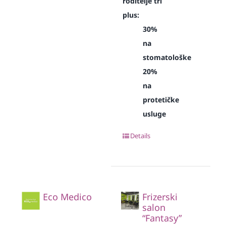
roditelje tri
plus:
30%
na
stomatološke
20%
na
protetičke
usluge
Details
Eco Medico
Frizerski
salon
“Fantasy”