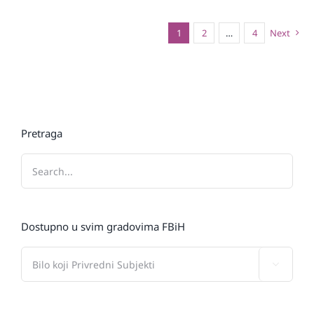
1
2
…
4
Next
Pretraga
Dostupno u svim gradovima FBiH
