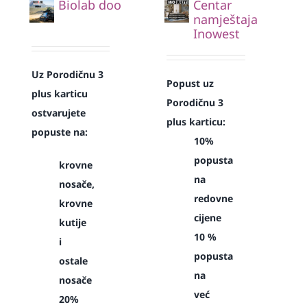
Biolab doo
Centar
namještaja
Inowest
Uz Porodičnu 3
Popust uz
plus karticu
Porodičnu 3
ostvarujete
plus karticu:
popuste na:
10%
popusta
krovne
na
nosače,
redovne
krovne
cijene
kutije
10 %
i
popusta
ostale
na
nosače
već
20%