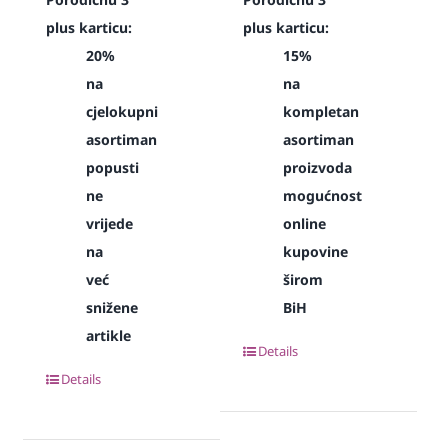
plus karticu:
plus karticu:
20%
15%
na
na
cjelokupni
kompletan
asortiman
asortiman
popusti
proizvoda
ne
mogućnost
vrijede
online
na
kupovine
već
širom
snižene
BiH
artikle
Details
Details