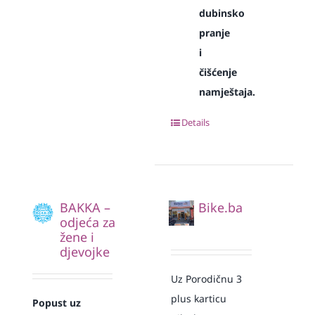
dubinsko
pranje
i
čišćenje
namještaja.
Details
BAKKA –
Bike.ba
odjeća za
žene i
djevojke
Uz Porodičnu 3
plus karticu
Popust uz