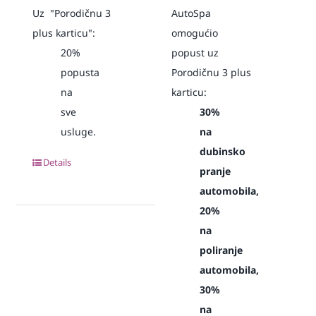
Uz "Porodičnu 3
AutoSpa
plus karticu":
omogućio
20%
popust uz
popusta
Porodičnu 3 plus
na
karticu:
sve
30%
usluge.
na
dubinsko
Details
pranje
automobila,
20%
na
poliranje
automobila,
30%
na