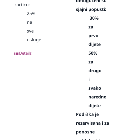
omogućeni su
karticu:
sjajni popusti:
25%
30%
na
za
sve
prvo
usluge
dijete
50%
Details
za
drugo
i
svako
naredno
dijete
Podrška je
rezervisana i za
ponosne