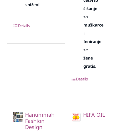
četvrto
sniženi
šišanje
za
muškarce
Details
i
feniranje
ze
žene
gratis.
Details
Hanummah
HIFA OIL
Fashion
Design