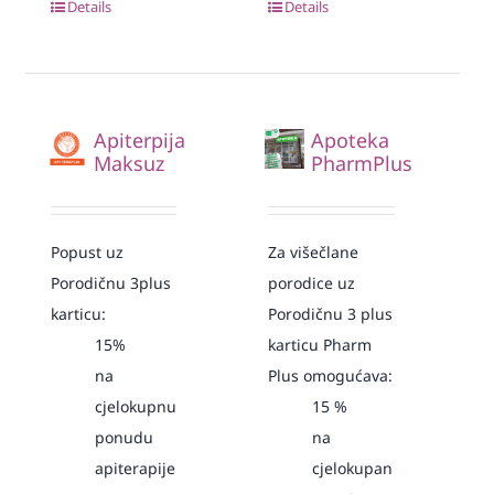
Details
Details
Apiterpija
Apoteka
Maksuz
PharmPlus
Popust uz
Za višečlane
Porodičnu 3plus
porodice uz
karticu:
Porodičnu 3 plus
15%
karticu Pharm
na
Plus omogućava:
cjelokupnu
15
%
ponudu
na
apiterapije
cjelokupan