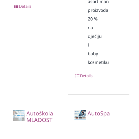
asortiman
Details
proizvoda
20
%
na
dječiju
i
baby
kozmetiku
Details
Autoškola
AutoSpa
MLADOST