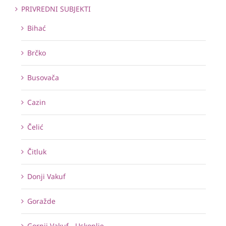
PRIVREDNI SUBJEKTI
Bihać
Brčko
Busovača
Cazin
Čelić
Čitluk
Donji Vakuf
Goražde
Gornji Vakuf - Uskoplje