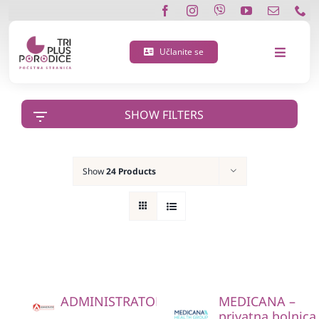
Skip
to
content
Učlanite se
Toggle
Navigat
O nama
SHOW FILTERS
Učlanite se
Show
24 Products
Porodična 3 plus kartica
Podržite nas
Vijesti
ADMINISTRATOR
MEDICANA –
Kontakt
privatna bolnica