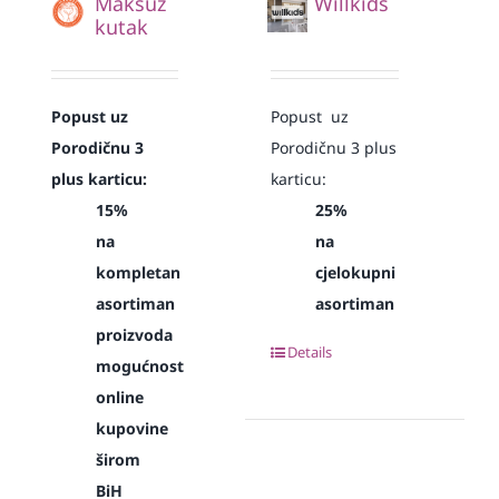
Maksuz
Willkids
kutak
Popust uz
Popust uz
Porodičnu 3
Porodičnu 3 plus
plus karticu:
karticu:
15%
25%
na
na
kompletan
cjelokupni
asortiman
asortiman
proizvoda
Details
mogućnost
online
kupovine
širom
BiH