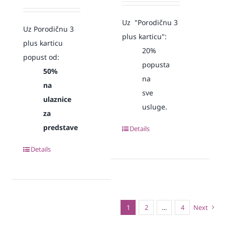
Uz "Porodičnu 3
Uz Porodičnu 3
plus karticu":
plus karticu
20%
popust od:
popusta
50%
na
na
sve
ulaznice
usluge.
za
predstave
Details
Details
1
2
…
4
Next