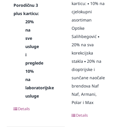
karticu: ▪️ 10% na
Porodičnu 3
cjelokupni
plus karticu:
asortiman
20%
Optike
na
Salihbegović ▪️
sve
20% na sva
usluge
korekcijska
i
stakla ▪️ 20% na
preglede
dioptrijske i
10%
sunčane naočale
na
brendova Naf
laboratorijske
Naf, Armani,
usluge
Polar i Max
Details
Details