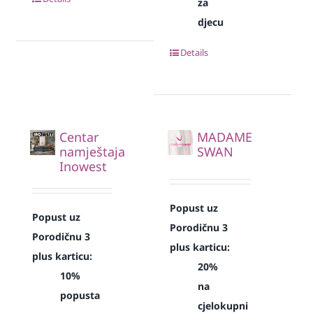
za
djecu
Details
Centar
MADAME
namještaja
SWAN
Inowest
Popust uz
Popust uz
Porodičnu 3
Porodičnu 3
plus karticu:
plus karticu:
20%
10%
na
popusta
cjelokupni