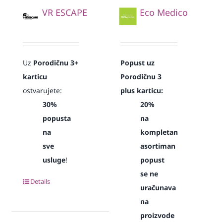
VR ESCAPE
Eco Medico
Uz
Porodičnu 3+
Popust uz
karticu
Porodičnu 3
ostvarujete:
plus karticu:
30%
20%
popusta
na
na
kompletan
sve
asortiman
usluge
!
popust
se ne
Details
uračunava
na
proizvode