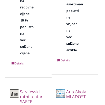
na
asortiman
redovne
popusti
cijene
ne
10 %
vrijede
popusta
na
na
već
već
snižene
snižene
artikle
cijene
Details
Details
Sarajevski
Autoškola
ratni teatar
MLADOST
SARTR