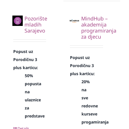
Pozorište
MindHub –
mladih
akademija
Sarajevo
programiranja
za djecu
Popust uz
Popust uz
Porodičnu 3
Porodičnu 3
plus karticu:
plus karticu:
50%
20%
popusta
na
na
sve
ulaznice
redovne
za
kurseve
predstave
progamiranja
Details