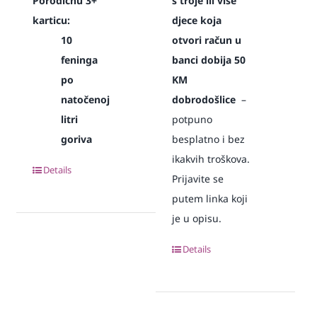
Porodičnu 3+
s troje ili više
karticu:
djece koja
10
otvori račun u
feninga
banci dobija 50
po
KM
natočenoj
dobrodošlice
–
litri
potpuno
goriva
besplatno i bez
ikakvih troškova.
Details
Prijavite se
putem linka koji
je u opisu.
Details