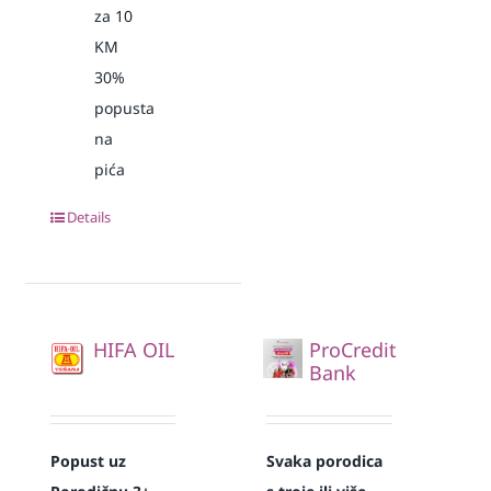
za 10
KM
30%
popusta
na
pića
Details
HIFA OIL
ProCredit
Bank
Popust uz
Svaka
porodica