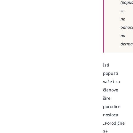
(popus
se
ne
odnos
na
dermat
Isti
popusti
važe i za
članove
šire
porodice
nosioca
„Porodične
3+