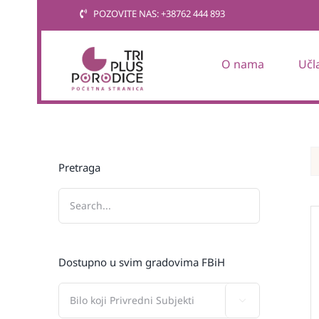
Skip
POZOVITE NAS: +38762 444 893
to
content
O nama
Učl
Pretraga
Dostupno u svim gradovima FBiH
