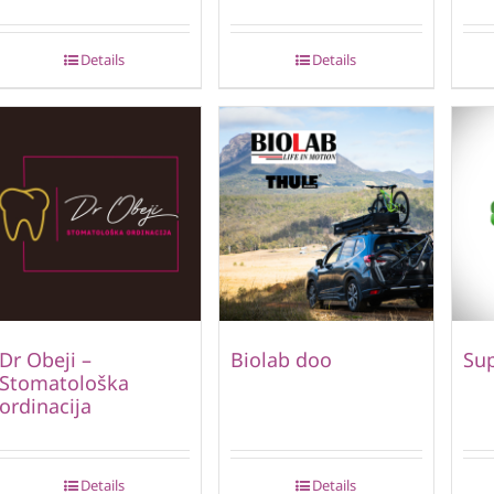
Details
Details
Dr Obeji –
Biolab doo
Su
Stomatološka
ordinacija
Details
Details