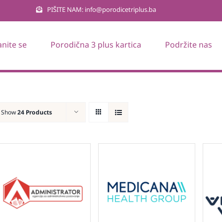
PIŠITE NAM: info@porodicetriplus.ba
anite se
Porodična 3 plus kartica
Podržite nas
Show
24 Products