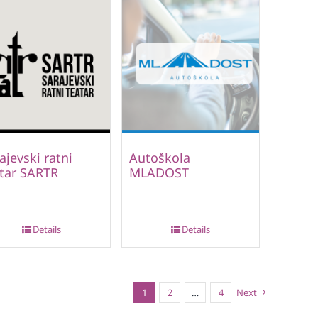
ajevski ratni
Autoškola
tar SARTR
MLADOST
Details
Details
1
2
…
4
Next