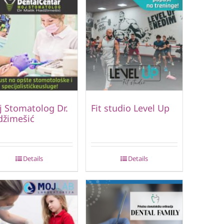
 Stomatolog Dr.
Fit studio Level Up
džimešić
Details
Details