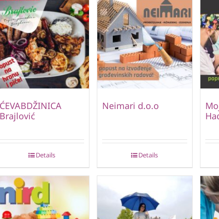
ĆEVABDŽINICA
Neimari d.o.o
Moj
Brajlović
Ha
Details
Details