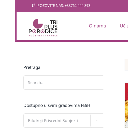
Skip
POZOVITE NAS: +38762 444 893
to
content
O nama
Učl
Pretraga
Dostupno u svim gradovima FBiH
