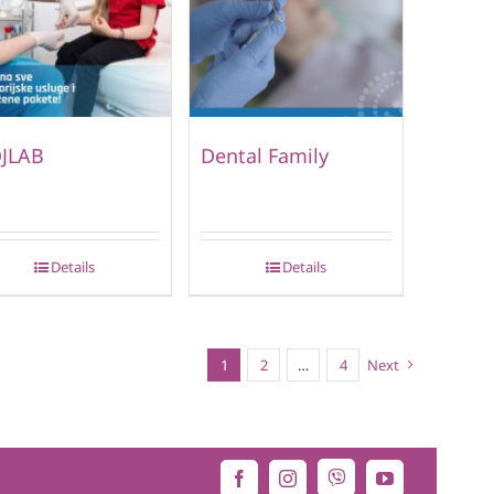
JLAB
Dental Family
Details
Details
1
2
…
4
Next
Viber
Facebook
Instagram
YouTube