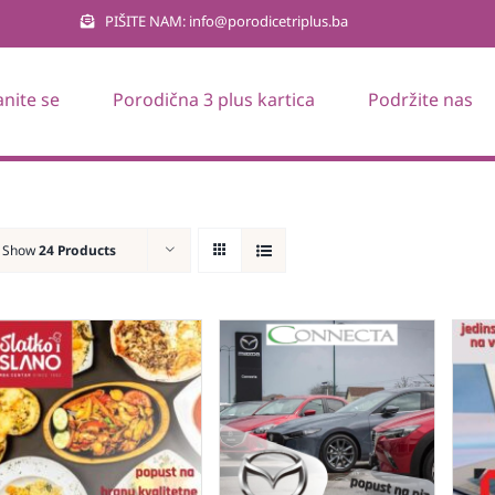
PIŠITE NAM: info@porodicetriplus.ba
anite se
Porodična 3 plus kartica
Podržite nas
Show
24 Products