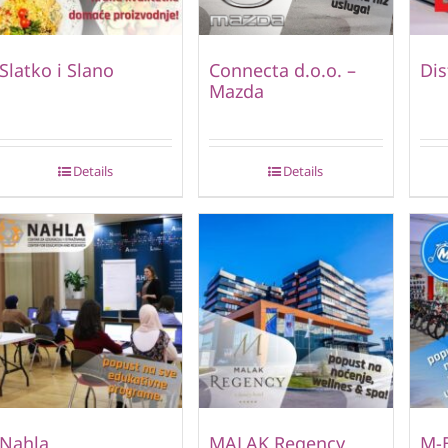
Slatko i Slano
Connecta d.o.o. –
Dis
Mazda
Details
Details
Nahla
MALAK Regency
M-