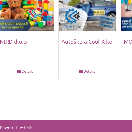
NIRD d.o.o
Autoškola Cool-Kike
MO
Details
Details
| Powered by
FMS