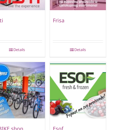
ti
Frisa
Details
Details
BIKE shop
Esof