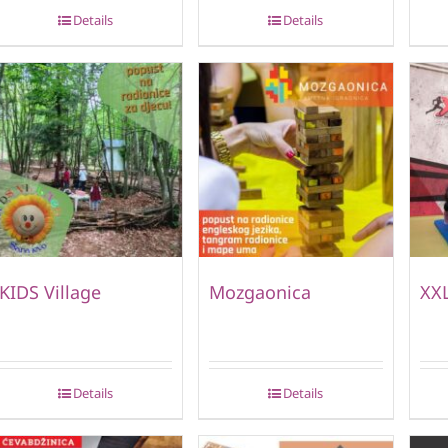
Details
Details
KIDS Village
Mozgaonica
XXL
Details
Details