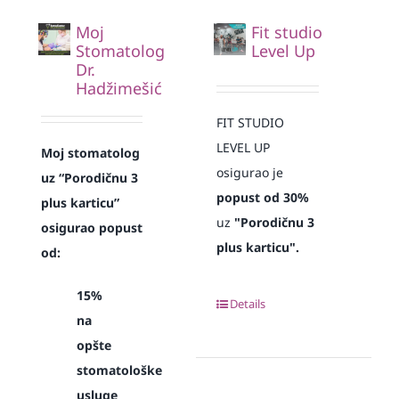
Moj
Fit studio
Stomatolog
Level Up
Dr.
Hadžimešić
FIT STUDIO
LEVEL UP
Moj stomatolog
osigurao je
uz “Porodičnu 3
popust od 30%
plus karticu”
uz
"Porodičnu 3
osigurao popust
plus karticu".
od:
15%
Details
na
opšte
stomatološke
usluge