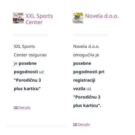
XXL Sports
Novela d.o.o.
Center
XXL Sports
Novela d.o.o.
Center osigurao
omogućila je
je
posebne
posebne
pogodnosti
uz
pogodnosti pri
"Porodičnu 3
registraciji
plus karticu"
vozila
uz
"Porodičnu 3
plus karticu".
Details
Details