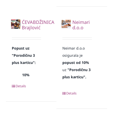
ĆEVABDŽINICA
Neimari
Brajlović
d.o.o
Popust uz
Neimar d.o.o
"Porodičnu 3
osigurala je
plus karticu":
popust od 10%
uz
"Porodičnu 3
10%
plus karticu".
Details
Details