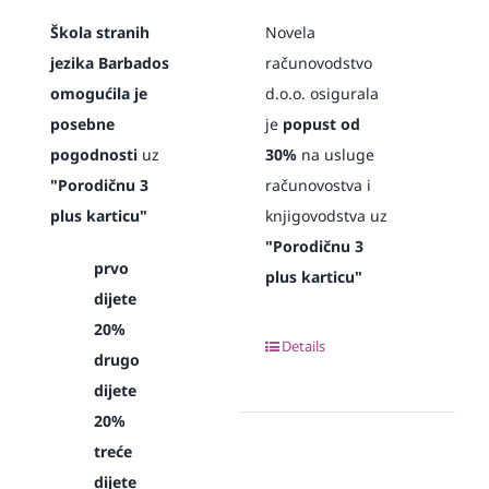
Škola stranih
Novela
jezika Barbados
računovodstvo
omogućila je
d.o.o. osigurala
posebne
je
popust od
pogodnosti
uz
30%
na usluge
"Porodičnu 3
računovostva i
plus karticu"
knjigovodstva uz
"Porodičnu 3
prvo
plus karticu"
dijete
20%
Details
drugo
dijete
20%
treće
dijete