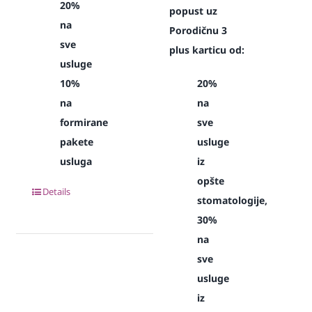
20%
popust uz
na
Porodičnu 3
sve
plus karticu od:
usluge
10%
20%
na
na
formirane
sve
pakete
usluge
usluga
iz
opšte
Details
stomatologije,
30%
na
sve
usluge
iz