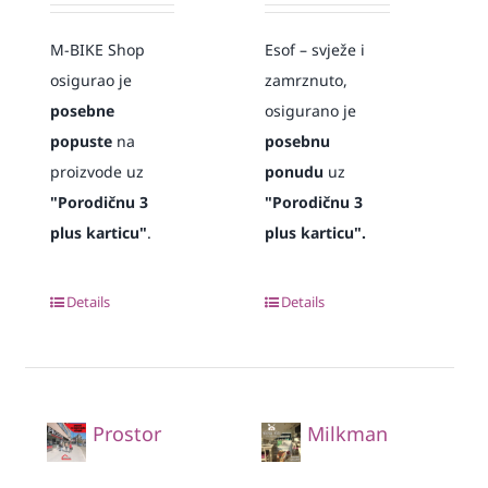
M-BIKE Shop
Esof – svježe i
osigurao je
zamrznuto,
posebne
osigurano je
popuste
na
posebnu
proizvode uz
ponudu
uz
"Porodičnu 3
"Porodičnu 3
plus karticu"
.
plus karticu".
Details
Details
Prostor
Milkman