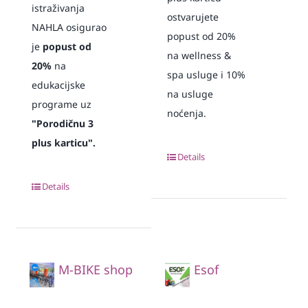
istraživanja
ostvarujete
NAHLA osigurao
popust od 20%
je
popust od
na wellness &
20%
na
spa usluge i 10%
edukacijske
na usluge
programe uz
noćenja.
"Porodičnu 3
plus karticu".
Details
Details
M-BIKE shop
Esof