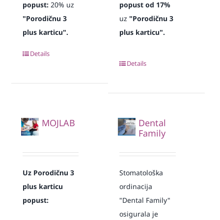
popust:
20% uz
popust od 17%
"Porodičnu 3
uz
"Porodičnu 3
plus karticu".
plus karticu".
Details
Details
MOJLAB
Dental
Family
Uz Porodičnu 3
Stomatološka
plus karticu
ordinacija
popust:
"Dental Family"
osigurala je