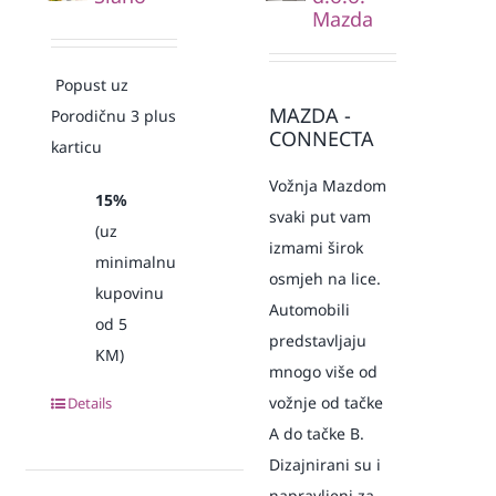
Mazda
Popust uz
MAZDA -
Porodičnu 3 plus
CONNECTA
karticu
Vožnja Mazdom
15%
svaki put vam
(uz
izmami širok
minimalnu
osmjeh na lice.
kupovinu
Automobili
od 5
predstavljaju
KM)
mnogo više od
vožnje od tačke
Details
A do tačke B.
Dizajnirani su i
napravljeni za