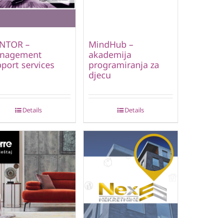
NTOR –
MindHub –
nagement
akademija
port services
programiranja za
djecu
Details
Details