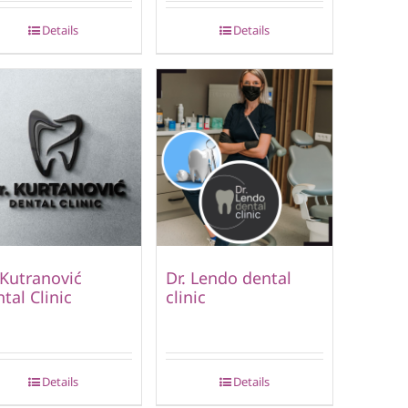
Details
Details
 Kutranović
Dr. Lendo dental
tal Clinic
clinic
Details
Details