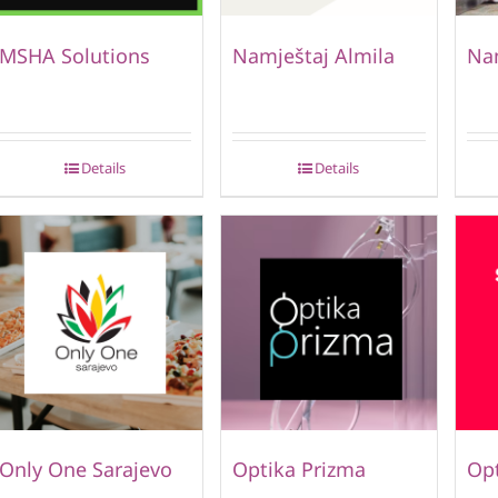
MSHA Solutions
Namještaj Almila
Nam
Details
Details
Only One Sarajevo
Optika Prizma
Opt