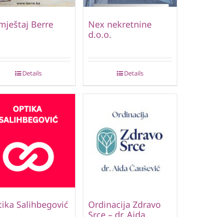
ještaj Berre
Nex nekretnine
d.o.o.
Details
Details
ika Salihbegović
Ordinacija Zdravo
Srce – dr. Aida