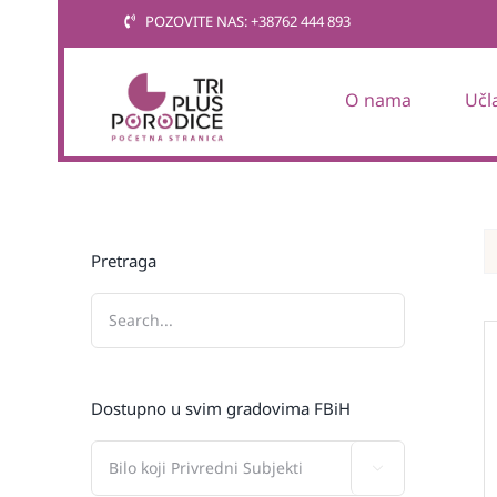
Skip
POZOVITE NAS: +38762 444 893
to
content
O nama
Učl
Pretraga
Dostupno u svim gradovima FBiH
