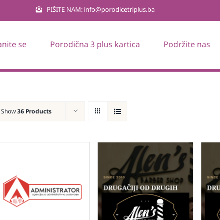
PIŠITE NAM: info@porodicetriplus.ba
anite se
Porodična 3 plus kartica
Podržite nas
Show
36 Products