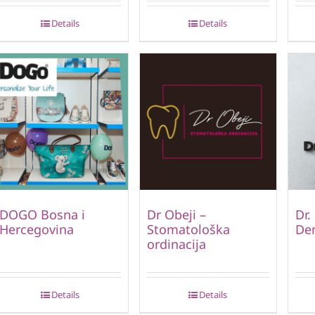
Details
Details
DOGO Bosna i
Dr Obeji –
Dr.
Hercegovina
Stomatološka
Den
ordinacija
Details
Details