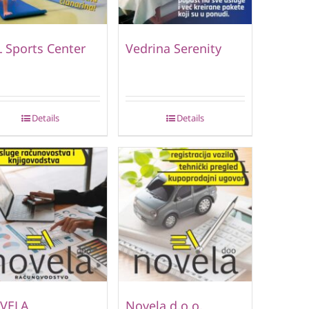
 Sports Center
Vedrina Serenity
Details
Details
VELA
Novela d.o.o.