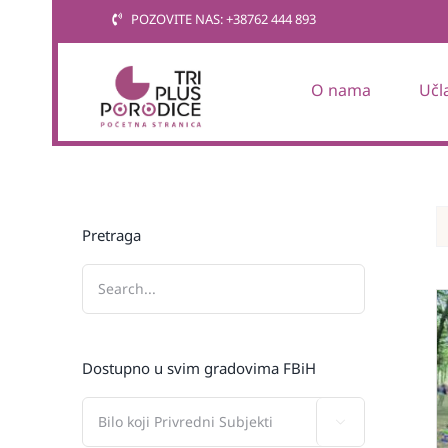
Skip
POZOVITE NAS: +38762 444 893
to
content
O nama
Učl
Pretraga
Dostupno u svim gradovima FBiH
