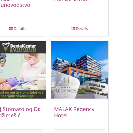
čunovodstvo
Details
Details
 Stomatolog Dr.
MALAK Regency
džimešić
Hotel