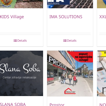
KIDS Village
IMA SOLUTIONS
XXL
Details
Details
SLANA SOBA
Prostor
NO