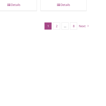
Details
Details
1
2
…
8
Next