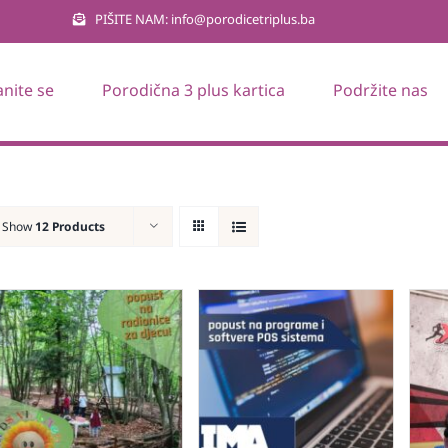
PIŠITE NAM: info@porodicetriplus.ba
anite se
Porodična 3 plus kartica
Podržite nas
Show
12 Products