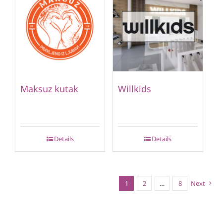
Maksuz kutak
Willkids
Details
Details
1
2
…
8
Next