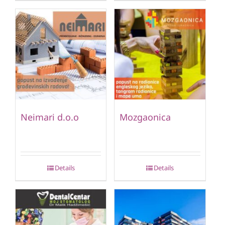
Neimari d.o.o
Mozgaonica
Details
Details