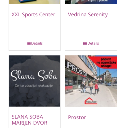
XXL Sports Center
Vedrina Serenity
Details
Details
SLANA SOBA
Prostor
MARIJIN DVOR