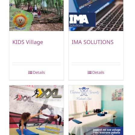
KIDS Village
IMA SOLUTIONS
Details
Details