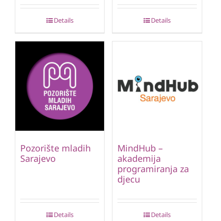
Details
Details
Pozorište mladih
MindHub –
Sarajevo
akademija
programiranja za
djecu
Details
Details