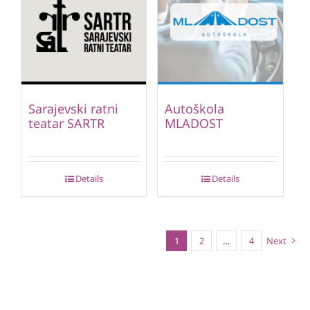
Sarajevski ratni
Autoškola
teatar SARTR
MLADOST
Details
Details
1
2
…
4
Next