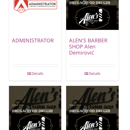
ADMINISTRATOR
ALEN'S BARBER
SHOP Alen
Demirović
Details
Details