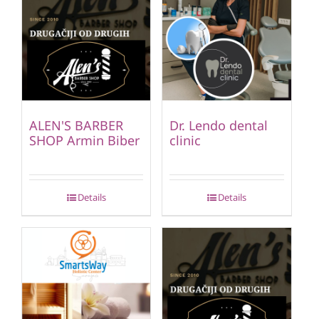
ALEN'S BARBER
Dr. Lendo dental
SHOP Armin Biber
clinic
Details
Details