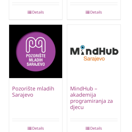
Details
Details
Pozorište mladih
MindHub –
Sarajevo
akademija
programiranja za
djecu
Details
Details