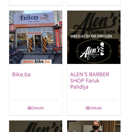
Bike.ba
ALEN'S BARBER
SHOP Faruk
Pelidija
Details
Details