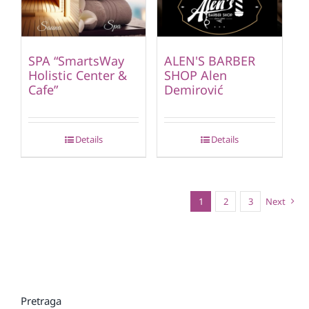
SPA “SmartsWay
ALEN'S BARBER
Holistic Center &
SHOP Alen
Cafe”
Demirović
Details
Details
1
2
3
Next
Pretraga