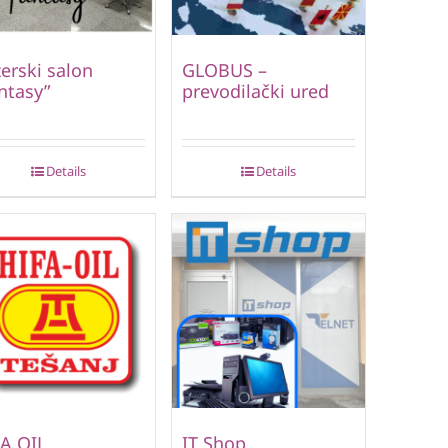
zerski salon
GLOBUS –
ntasy”
prevodilački ured
Details
Details
A OIL
IT Shop