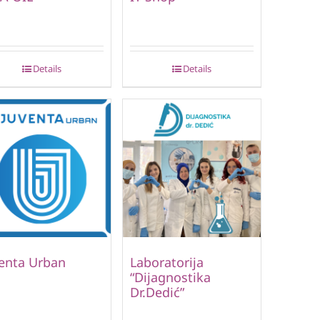
Details
Details
enta Urban
Laboratorija
“Dijagnostika
Dr.Dedić”