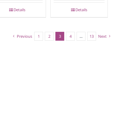
Details
Details
Previous
1
2
3
4
…
13
Next