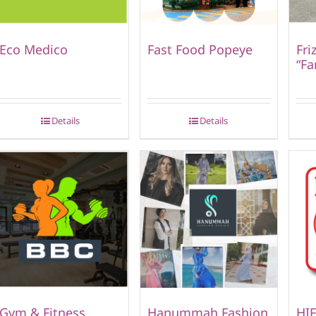
Eco Medico
Fast Food Popeye
Fri
“Fa
Details
Details
Gym & Fitness
Hanummah Fashion
HIF