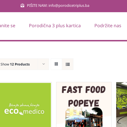
PIŠITE NAM: info@porodicetriplus.ba
anite se
Porodična 3 plus kartica
Podržite nas
Show
12 Products