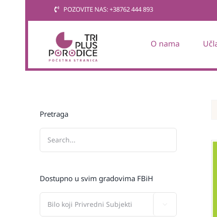
Skip
POZOVITE NAS: +38762 444 893
to
content
O nama
Učl
Pretraga
Dostupno u svim gradovima FBiH
