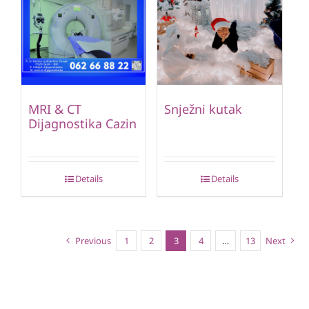
MRI & CT
Snježni kutak
Dijagnostika Cazin
Details
Details
Previous
1
2
3
4
…
13
Next