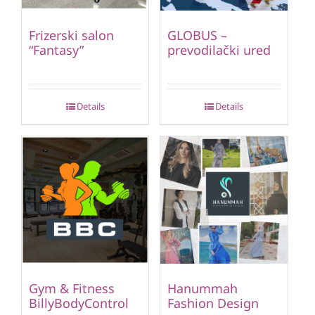
Frizerski salon
GLOBUS –
“Fantasy”
prevodilački ured
Details
Details
Gym & Fitness
Hanummah
BillyBodyControl
Fashion Design