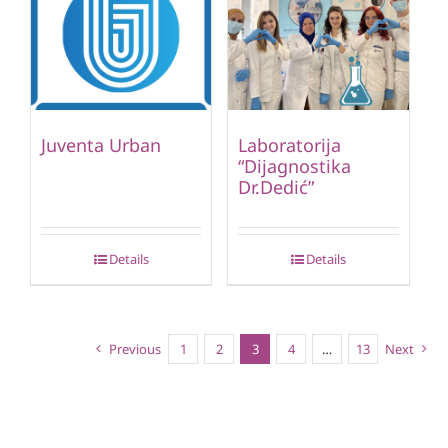
Juventa Urban
Laboratorija
“Dijagnostika
Dr.Dedić”
Details
Details
Previous
1
2
3
4
…
13
Next