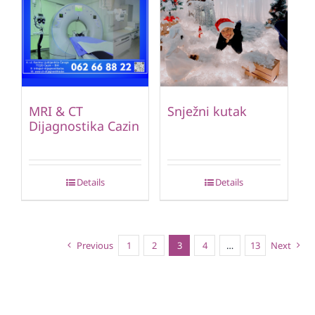
MRI & CT
Snježni kutak
Dijagnostika Cazin
Details
Details
Previous
1
2
3
4
…
13
Next