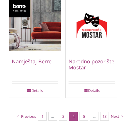
Namještaj Berre
Narodno pozorište
Mostar
Details
Details
Previous
1
…
3
4
5
…
13
Next