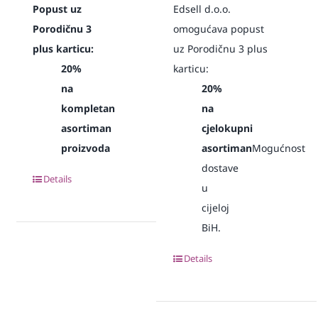
Popust uz
Edsell d.o.o.
Porodičnu 3
omogućava popust
plus karticu:
uz Porodičnu 3 plus
20%
karticu:
na
20%
kompletan
na
asortiman
cjelokupni
proizvoda
asortiman
Mogućnost
dostave
Details
u
cijeloj
BiH.
Details