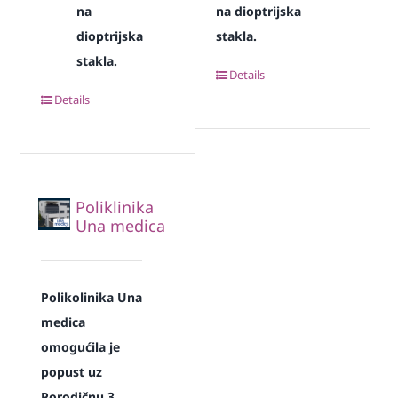
na
na dioptrijska
dioptrijska
stakla.
stakla.
Details
Details
Poliklinika
Una medica
Polikolinika Una
medica
omogućila je
popust uz
Porodičnu 3