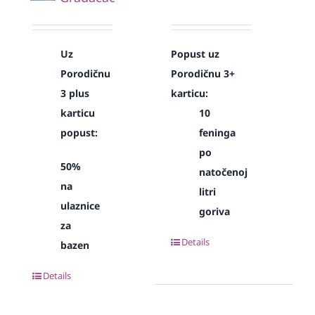
Uz
Popust uz
Porodičnu
Porodičnu 3+
3 plus
karticu:
karticu
10
popust:
feninga
po
50%
natočenoj
na
litri
ulaznice
goriva
za
Details
bazen
Details