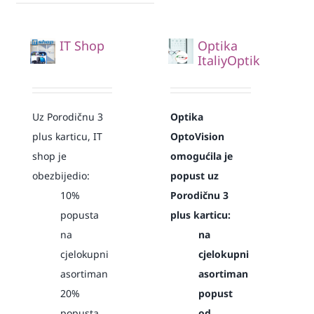
IT Shop
Optika
ItaliyOptik
Uz Porodičnu 3
Optika
plus karticu, IT
OptoVision
shop je
omogućila je
obezbijedio:
popust uz
10%
Porodičnu 3
popusta
plus karticu:
na
na
cjelokupni
cjelokupni
asortiman
asortiman
20%
popust
popusta
od