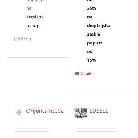
na
35%
servisne
na
usluge
dioptrijska
stakla
Details
popust
od
15%
Details
Orijentalno.ba
EDSELL