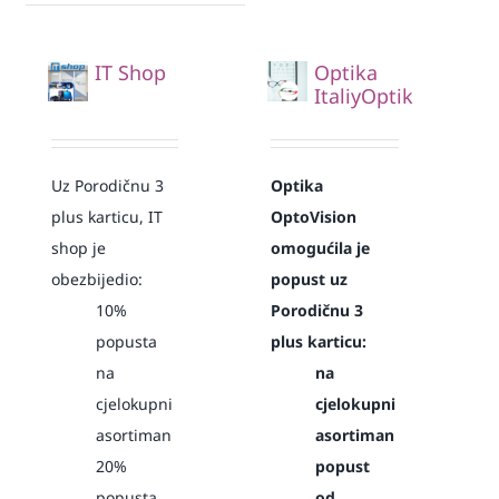
IT Shop
Optika
ItaliyOptik
Uz Porodičnu 3
Optika
plus karticu, IT
OptoVision
shop je
omogućila je
obezbijedio:
popust uz
10%
Porodičnu 3
popusta
plus karticu:
na
na
cjelokupni
cjelokupni
asortiman
asortiman
20%
popust
popusta
od