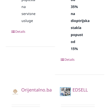
na
35%
servisne
na
usluge
dioptrijska
stakla
Details
popust
od
15%
Details
Orijentalno.ba
EDSELL