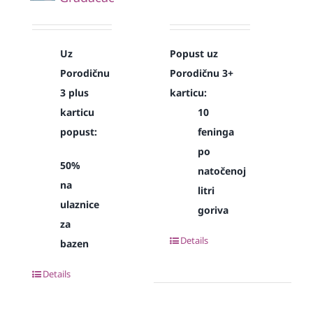
Uz
Popust uz
Porodičnu
Porodičnu 3+
3 plus
karticu:
karticu
10
popust:
feninga
po
50%
natočenoj
na
litri
ulaznice
goriva
za
Details
bazen
Details