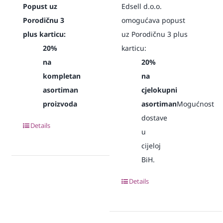
Popust uz
Edsell d.o.o.
Porodičnu 3
omogućava popust
plus karticu:
uz Porodičnu 3 plus
20%
karticu:
na
20%
kompletan
na
asortiman
cjelokupni
proizvoda
asortiman
Mogućnost
dostave
Details
u
cijeloj
BiH.
Details