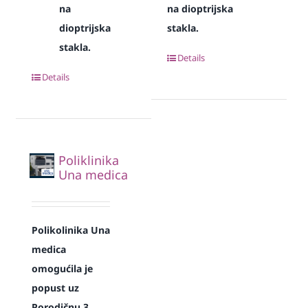
na
na dioptrijska
dioptrijska
stakla.
stakla.
Details
Details
Poliklinika
Una medica
Polikolinika Una
medica
omogućila je
popust uz
Porodičnu 3