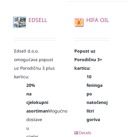
EDSELL
HIFA OIL
Edsell d.o.o.
Popust uz
omogućava popust
Porodičnu 3+
uz Porodičnu 3 plus
karticu:
karticu:
10
20%
feninga
na
po
cjelokupni
natočenoj
asortiman
Mogućnost
litri
dostave
goriva
u
Details
cijeloj