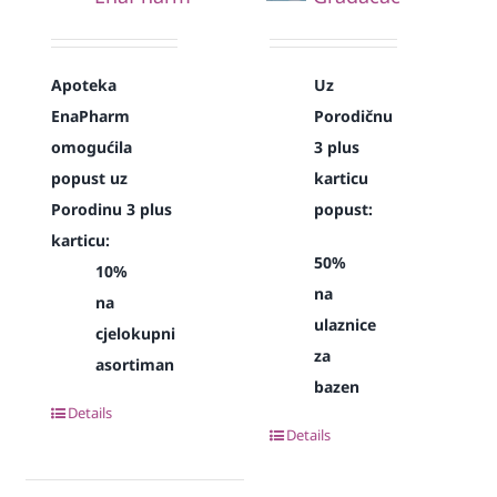
Apoteka
Uz
EnaPharm
Porodičnu
omogućila
3 plus
popust uz
karticu
Porodinu 3 plus
popust:
karticu:
50%
10%
na
na
ulaznice
cjelokupni
za
asortiman
bazen
Details
Details