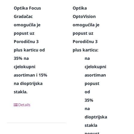
Optika Focus
Optika
Gradačac
OptoVision
omogućila je
omogućila je
popust uz
popust uz
Porodičnu 3
Porodičnu 3
plus karticu od
plus karticu:
35% na
na
cjelokupni
cjelokupni
asortiman i 15%
asortiman
na dioptrijska
popust
stakla.
od
35%
Details
na
dioptrijska
stakla
popust