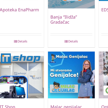
Apoteka EnaPharm
ED
Banja “Ilidža”
Gradačac
Details
Details
IT Shop
Malac genijalac
Opt