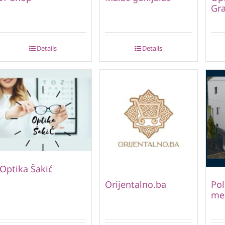
Gr
Details
Details
Optika Šakić
Orijentalno.ba
Pol
me