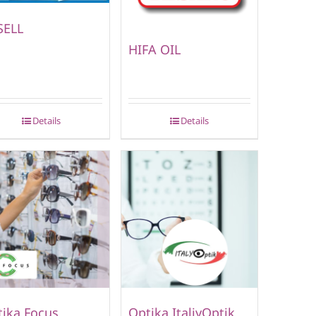
SELL
HIFA OIL
Details
Details
ika Focus
Optika ItaliyOptik