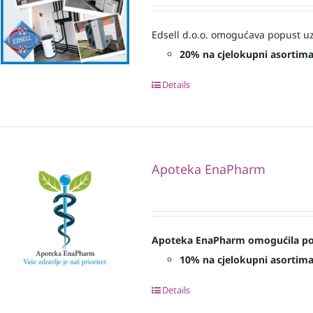
Edsell d.o.o. omogućava popust uz
20% na cjelokupni asortim
Details
Apoteka EnaPharm
Apoteka EnaPharm omogućila popu
10% na cjelokupni asortim
Details