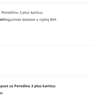
 Porodičnu 3 plus karticu:
an
Mogućnost dostave u cijeloj BiH.
st uz Porodinu 3 plus karticu:
an