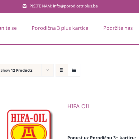
PIŠITE NAM: info@porodicetriplus.ba
anite se
Porodična 3 plus kartica
Podržite nas
Show
12 Products
HIFA OIL
Popust uz Porodičnu 3+ karticu: