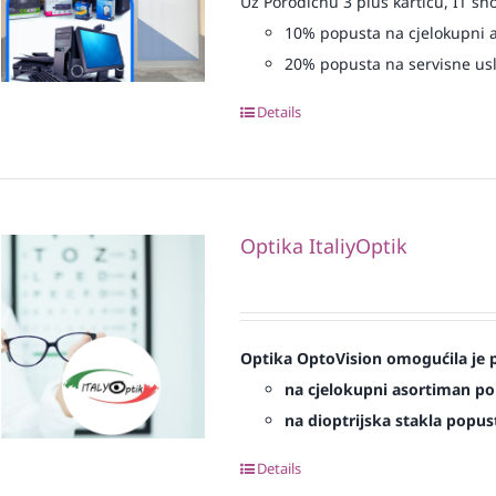
Uz Porodičnu 3 plus karticu, IT sh
10% popusta na cjelokupni 
20% popusta na servisne us
Details
Optika ItaliyOptik
Optika OptoVision omogućila je p
na cjelokupni asortiman p
na dioptrijska stakla popu
Details