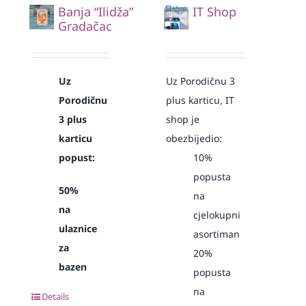
Banja “Ilidža”
IT Shop
Gradačac
Uz
Uz Porodičnu 3
Porodičnu
plus karticu, IT
3 plus
shop je
karticu
obezbijedio:
popust:
10%
popusta
50%
na
na
cjelokupni
ulaznice
asortiman
za
20%
bazen
popusta
na
Details