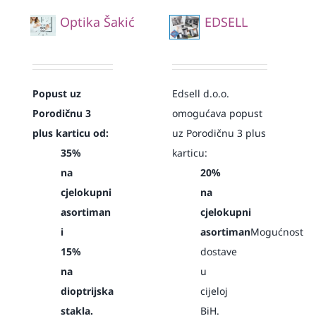
Optika Šakić
EDSELL
Popust uz
Edsell d.o.o.
Porodičnu 3
omogućava popust
plus karticu od:
uz Porodičnu 3 plus
35%
karticu:
na
20%
cjelokupni
na
asortiman
cjelokupni
i
asortiman
Mogućnost
15%
dostave
na
u
dioptrijska
cijeloj
stakla.
BiH.