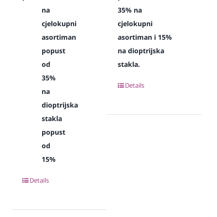
na
35% na
cjelokupni
cjelokupni
asortiman
asortiman i 15%
popust
na dioptrijska
od
stakla.
35%
Details
na
dioptrijska
stakla
popust
od
15%
Details