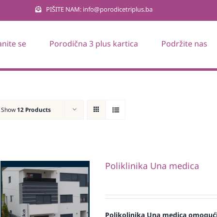
PIŠITE NAM: info@porodicetriplus.ba
anite se
Porodična 3 plus kartica
Podržite nas
Show
12 Products
Poliklinika Una medica
Polikolinika Una medica omogući