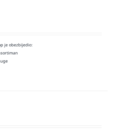
op je obezbijedio:
asortiman
luge