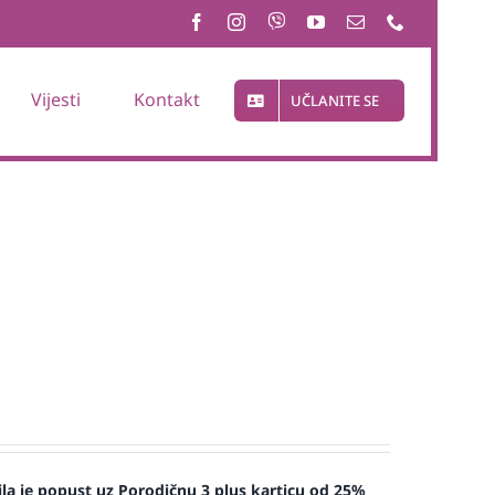
Vijesti
Kontakt
UČLANITE SE
la je popust uz Porodičnu 3 plus karticu od 25%