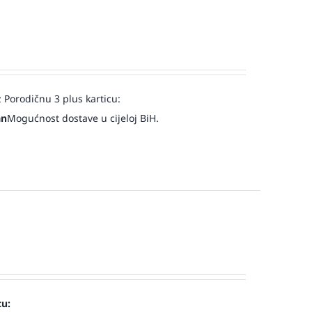
 Porodičnu 3 plus karticu:
an
Mogućnost dostave u cijeloj BiH.
cu: