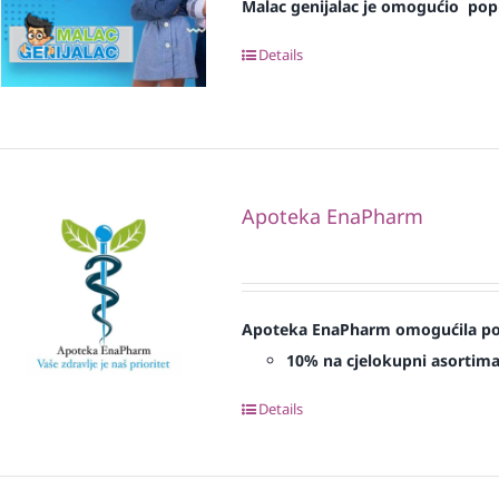
Malac genijalac je omogućio pop
Details
Apoteka EnaPharm
Apoteka EnaPharm omogućila popu
10% na cjelokupni asortim
Details