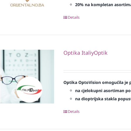
20% na kompletan asortim
Details
Optika ItaliyOptik
Optika OptoVision omogućila je p
na cjelokupni asortiman p
na dioptrijska stakla popu
Details