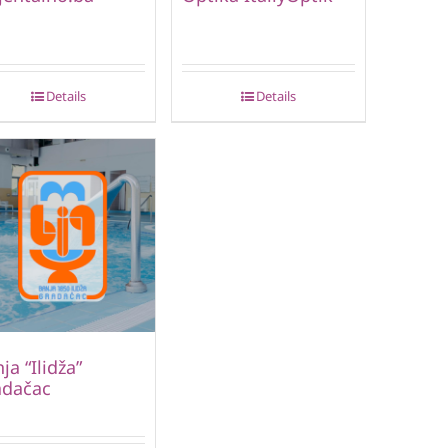
Details
Details
ja “Ilidža”
adačac