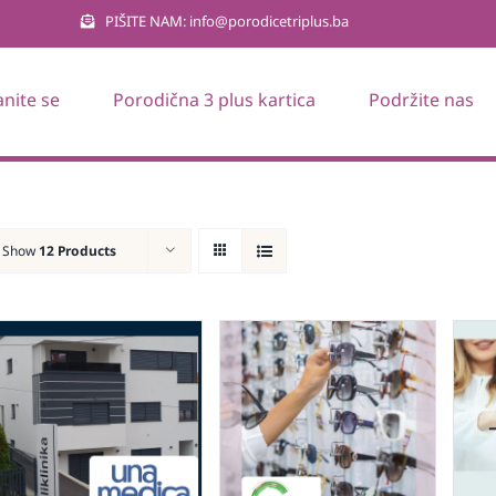
PIŠITE NAM: info@porodicetriplus.ba
anite se
Porodična 3 plus kartica
Podržite nas
Show
12 Products