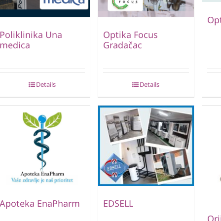
Opt
Poliklinika Una
Optika Focus
medica
Gradačac
Details
Details
Apoteka EnaPharm
EDSELL
Ori