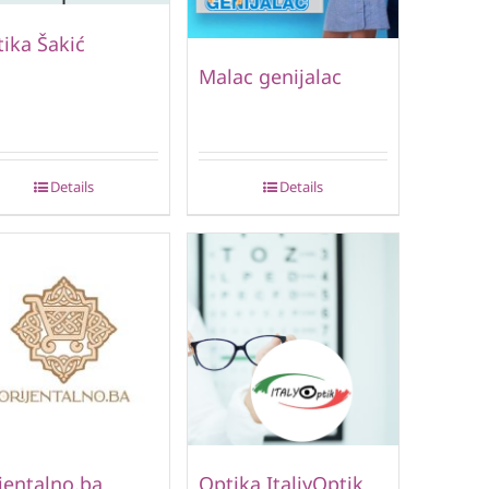
ika Šakić
Malac genijalac
Details
Details
jentalno.ba
Optika ItaliyOptik