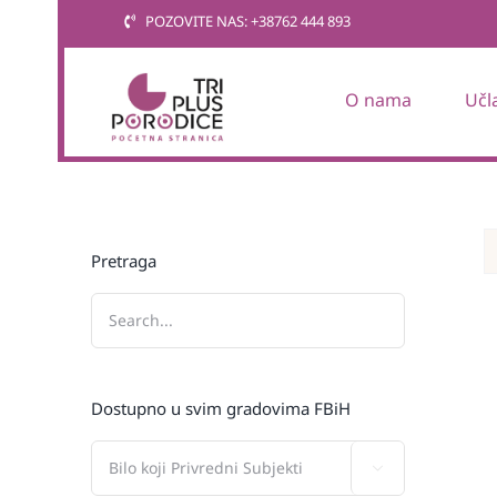
Skip
POZOVITE NAS: +38762 444 893
to
content
O nama
Učl
Pretraga
Dostupno u svim gradovima FBiH
