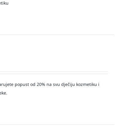
etiku
arujete popust od 20% na svu dječiju kozmetiku i
eke.