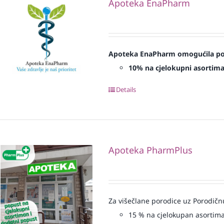
Apoteka EnaPharm
Apoteka EnaPharm omogućila popu
10% na cjelokupni asortim
Details
Apoteka PharmPlus
Za višečlane porodice uz Porodičn
15
% na cjelokupan asortim