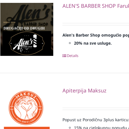
ALEN'S BARBER SHOP Faruk 
Alen's Barber Shop omogućio pop
20% na sve usluge.
Details
Apiterpija Maksuz
Popust uz Porodičnu 3plus karticu
15% na cjelokupnu ponudu a