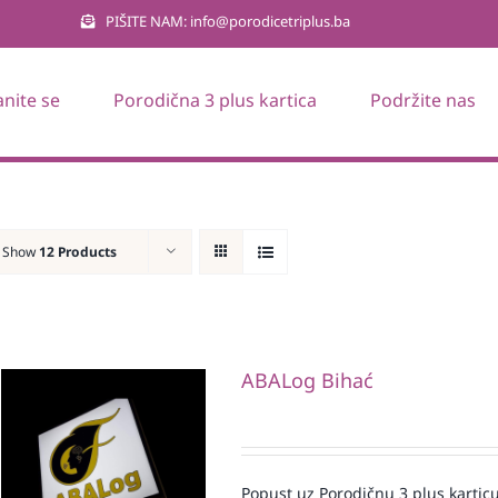
PIŠITE NAM: info@porodicetriplus.ba
anite se
Porodična 3 plus kartica
Podržite nas
Show
12 Products
ABALog Bihać
Popust uz Porodičnu 3 plus karticu