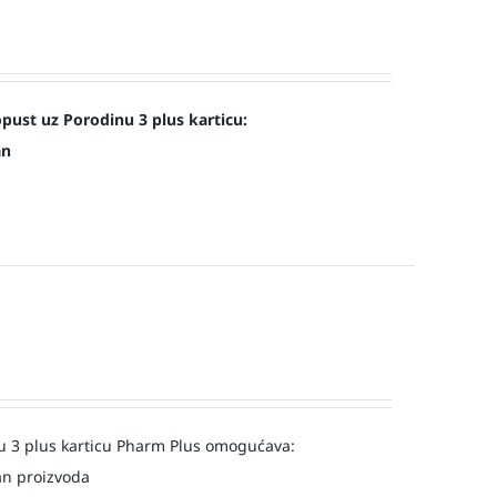
st uz Porodinu 3 plus karticu:
an
u 3 plus karticu Pharm Plus omogućava:
an proizvoda