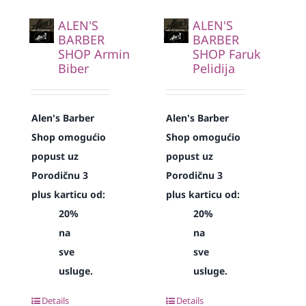
ALEN'S
ALEN'S
BARBER
BARBER
SHOP Armin
SHOP Faruk
Biber
Pelidija
Alen's Barber
Alen's Barber
Shop omogućio
Shop omogućio
popust uz
popust uz
Porodičnu 3
Porodičnu 3
plus karticu od:
plus karticu od:
20%
20%
na
na
sve
sve
usluge.
usluge.
Details
Details