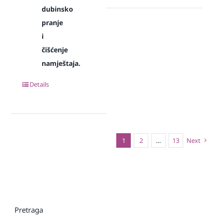
dubinsko
pranje
i
čišćenje
namještaja.
Details
1
2
…
13
Next
Pretraga