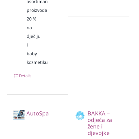
asortiman
proizvoda
20
%
na
dječiju
i
baby
kozmetiku
Details
AutoSpa
BAKKA –
odjeća za
žene i
djevojke