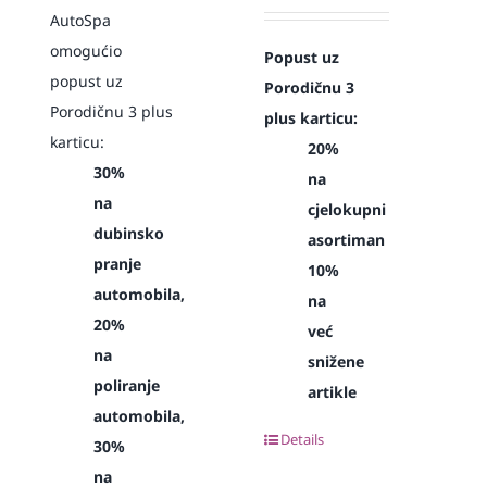
AutoSpa
omogućio
Popust uz
popust uz
Porodičnu 3
Porodičnu 3 plus
plus karticu:
karticu:
20%
30%
na
na
cjelokupni
dubinsko
asortiman
pranje
10%
automobila,
na
20%
već
na
snižene
poliranje
artikle
automobila,
Details
30%
na