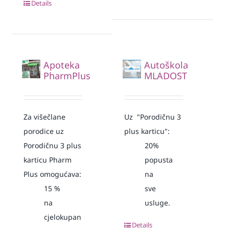
Details
Apoteka
Autoškola
PharmPlus
MLADOST
Za višečlane
Uz "Porodičnu 3
porodice uz
plus karticu":
Porodičnu 3 plus
20%
karticu Pharm
popusta
Plus omogućava:
na
15
%
sve
na
usluge.
cjelokupan
Details