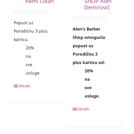
Kemi Clean
SHOP Alen
Demirović
Popust uz
Alen's Barber
Porodičnu 3 plus
Shop omogućio
karticu:
popust uz
20%
Porodičnu 3
na
plus karticu od:
sve
20%
usluge
na
Details
sve
usluge.
Details