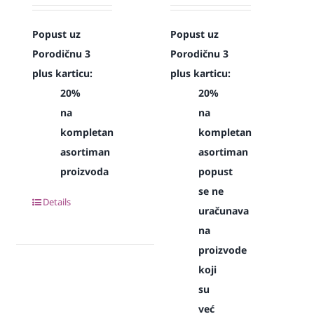
Popust uz
Popust uz
Porodičnu 3
Porodičnu 3
plus karticu:
plus karticu:
20%
20%
na
na
kompletan
kompletan
asortiman
asortiman
proizvoda
popust
se ne
Details
uračunava
na
proizvode
koji
su
već