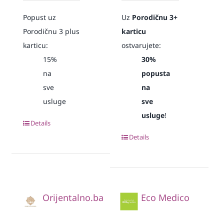
Popust uz
Uz
Porodičnu 3+
Porodičnu 3 plus
karticu
karticu:
ostvarujete:
15%
30%
na
popusta
sve
na
usluge
sve
usluge
!
Details
Details
Orijentalno.ba
Eco Medico