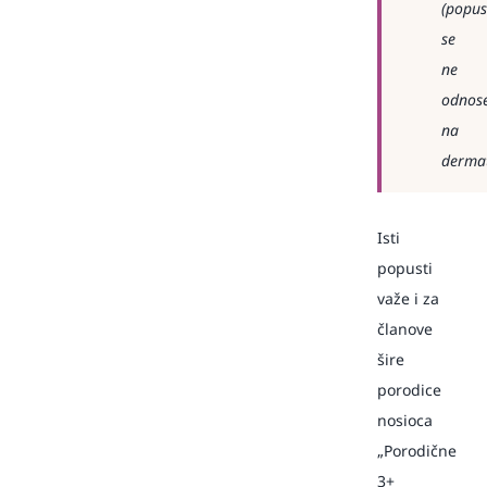
(popus
se
ne
odnos
na
dermat
Isti
popusti
važe i za
članove
šire
porodice
nosioca
„Porodične
3+