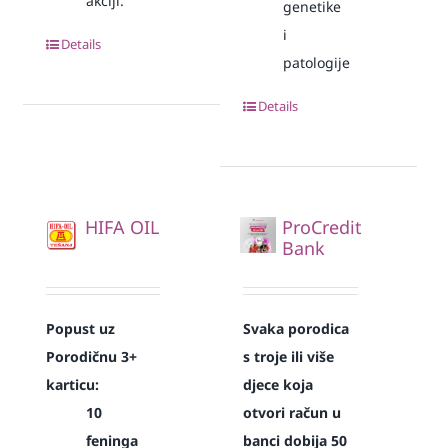
akciji.
genetike
i
Details
patologije
Details
HIFA OIL
ProCredit
Bank
Popust uz
Svaka
porodica
Porodičnu 3+
s troje ili više
karticu:
djece koja
10
otvori račun u
feninga
banci dobija 50