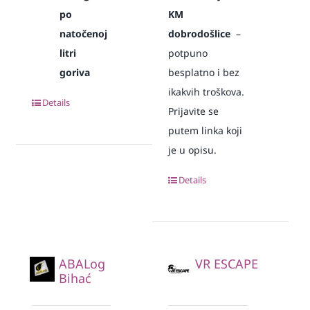
po
KM
natočenoj
dobrodošlice
–
litri
potpuno
goriva
besplatno i bez
ikakvih troškova.
Details
Prijavite se
putem linka koji
je u opisu.
Details
ABALog
VR ESCAPE
Bihać