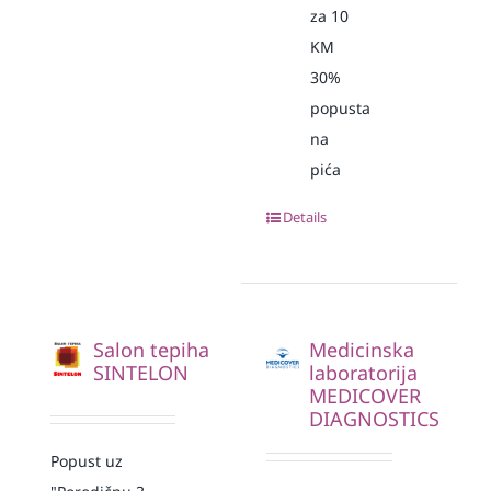
za 10
KM
30%
popusta
na
pića
Details
Salon tepiha
Medicinska
SINTELON
laboratorija
MEDICOVER
DIAGNOSTICS
Popust uz