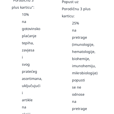
"Porodičnu 3
Popust uz
plus karticu":
Porodičnu 3 plus
10%
karticu:
na
25%
gotovinsko
na
plaćanje
pretrage
tepiha,
(imunologije,
zavjesa
hematologije,
i
biohemije,
svog
imunohemiju,
pratećeg
mikrobiologije)
asortimana,
popusti
uključujući
se ne
i
odnose
artikle
na
na
pretrage