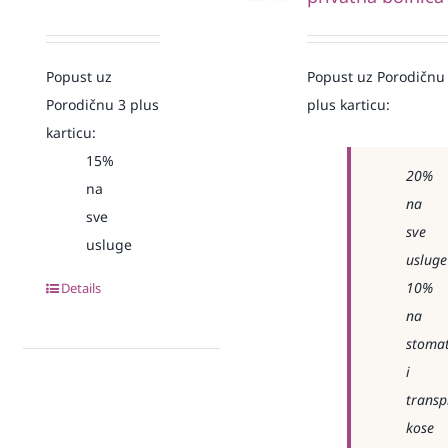
Popust uz
Popust uz Porodičnu
Porodičnu 3 plus
plus karticu:
karticu:
15%
20%
na
na
sve
sve
usluge
usluge
10%
Details
na
stomat
i
transp
kose