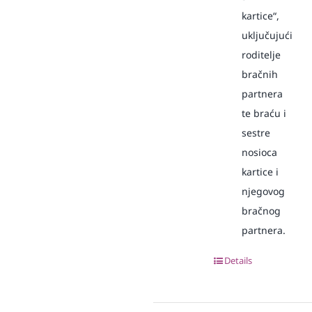
kartice“,
uključujući
roditelje
bračnih
partnera
te braću i
sestre
nosioca
kartice i
njegovog
bračnog
partnera.
Details