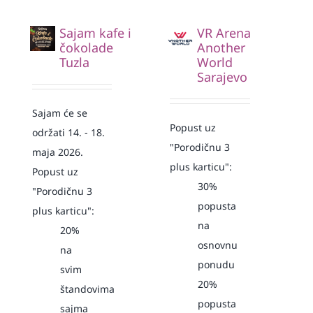
Sajam kafe i
VR Arena
čokolade
Another
Tuzla
World
Sarajevo
Sajam će se
Popust uz
održati 14. - 18.
"Porodičnu 3
maja 2026.
plus karticu":
Popust uz
30%
"Porodičnu 3
popusta
plus karticu":
na
20%
osnovnu
na
ponudu
svim
20%
štandovima
popusta
sajma