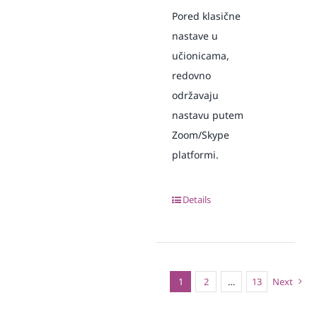
Pored klasične
nastave u
učionicama,
redovno
održavaju
nastavu putem
Zoom/Skype
platformi.
Details
1
2
…
13
Next