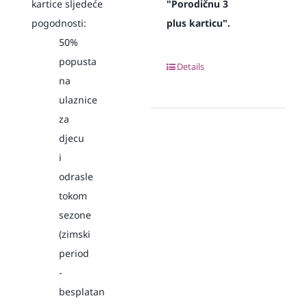
kartice sljedeće
"Porodičnu 3
pogodnosti:
plus karticu".
50%
popusta
Details
na
ulaznice
za
djecu
i
odrasle
tokom
sezone
(zimski
period
-
besplatan