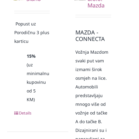
Mazda
Popust uz
MAZDA -
Porodičnu 3 plus
CONNECTA
karticu
Vožnja Mazdom
15%
svaki put vam
(uz
izmami širok
minimalnu
osmjeh na lice.
kupovinu
Automobili
od 5
predstavljaju
KM)
mnogo više od
vožnje od tačke
Details
A do tačke B.
Dizajnirani su i
napravljeni za