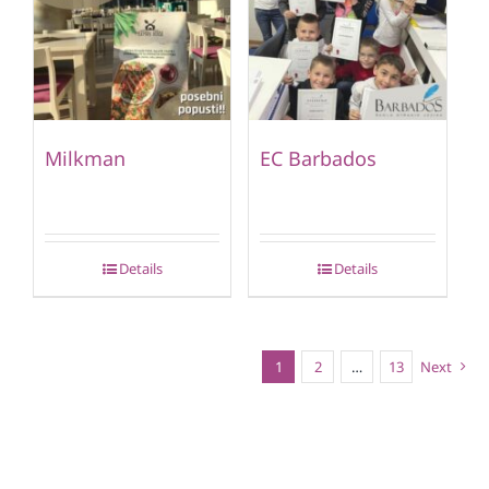
Milkman
EC Barbados
Details
Details
1
2
…
13
Next